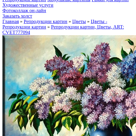
Художественные услуги
Фотоколлаж он-лайн
Заказать холст
Главная
»
Репродукции картин
»
Цветы
»
Цветы -
Репродукции картин
»
Репродукции картин, Цветы, ART:
CVET777094