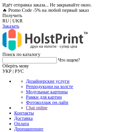
Идёт отправка заказа... Не закрывайте окно.
🔥 Promo Code -5%
на любой первый заказ
Получить
RU
|
UKR
Заказать
Поиск по каталогу
Что ищем?
Оберiть мову
УКР
|
РУС
Дизайнерские услуги
Репродукции на холсте
Модульные картины
Рамки для картин
Фотоколлаж он-лайн
Chat online
Контакты
Доставка
Оплата
Дропшиппинг