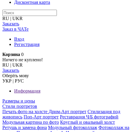
Дисконтная карта
RU
|
UKR
Заказать
Заказ в ЧАТе
Вход
Регистрация
Корзина
0
Ничего не куплено!
RU
|
UKR
Заказать
Оберiть мову
УКР
|
РУС
Информация
Размеры и цены
Стили портретов
Печать фото на холсте
Дрим-Арт портрет
Стилизация под
живопись
Поп-Арт портрет
Реставрация Ч/Б фотографий
Модульная картина по фото
Круглый и овальный холст
Ретушь и замена фона
Модульный фотоколлаж
Фотоколлаж на