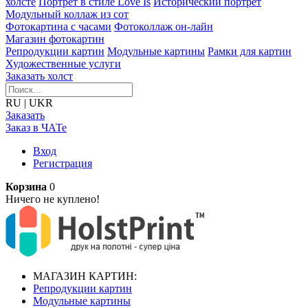
холсте
Портрет в стиле Love Is
Исторический портрет
Модульный коллаж из сот
Фотокартина с часами
Фотоколлаж он-лайн
Магазин фотокартин
Репродукции картин
Модульные картины
Рамки для картин
Художественные услуги
Заказать холст
RU
|
UKR
Заказать
Заказ в ЧАТе
Вход
Регистрация
Корзина
0
Ничего не куплено!
МАГАЗИН КАРТИН:
Репродукции картин
Модульные картины