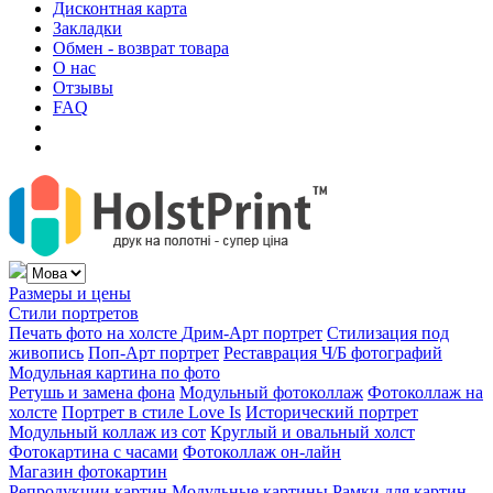
Дисконтная карта
Закладки
Обмен - возврат товара
О нас
Отзывы
FAQ
Размеры и цены
Стили портретов
Печать фото на холсте
Дрим-Арт портрет
Стилизация под
живопись
Поп-Арт портрет
Реставрация Ч/Б фотографий
Модульная картина по фото
Ретушь и замена фона
Модульный фотоколлаж
Фотоколлаж на
холсте
Портрет в стиле Love Is
Исторический портрет
Модульный коллаж из сот
Круглый и овальный холст
Фотокартина с часами
Фотоколлаж он-лайн
Магазин фотокартин
Репродукции картин
Модульные картины
Рамки для картин