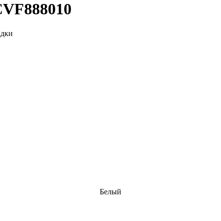
CVF888010
адки
Белый