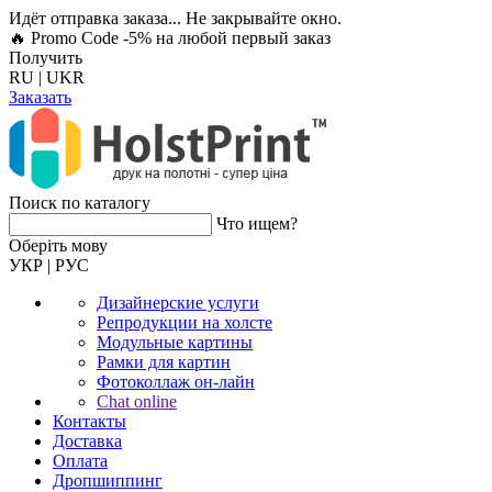
Идёт отправка заказа... Не закрывайте окно.
🔥 Promo Code -5%
на любой первый заказ
Получить
RU
|
UKR
Заказать
Поиск по каталогу
Что ищем?
Оберiть мову
УКР
|
РУС
Дизайнерские услуги
Репродукции на холсте
Модульные картины
Рамки для картин
Фотоколлаж он-лайн
Chat online
Контакты
Доставка
Оплата
Дропшиппинг