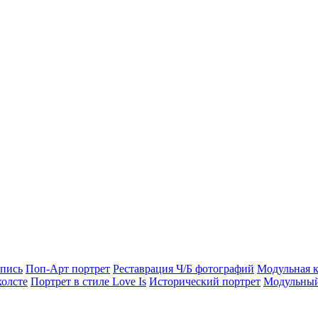
опись
Поп-Арт портрет
Реставрация Ч/Б фотографий
Модульная к
холсте
Портрет в стиле Love Is
Исторический портрет
Модульный