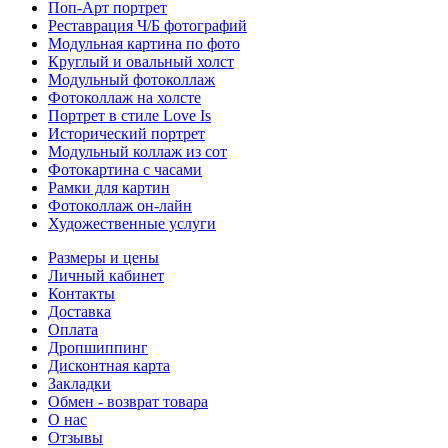
Поп-Арт портрет
Реставрация Ч/Б фотографий
Модульная картина по фото
Круглый и овальный холст
Модульный фотоколлаж
Фотоколлаж на холсте
Портрет в стиле Love Is
Исторический портрет
Модульный коллаж из сот
Фотокартина с часами
Рамки для картин
Фотоколлаж он-лайн
Художественные услуги
Размеры и цены
Личный кабинет
Контакты
Доставка
Оплата
Дропшиппинг
Дисконтная карта
Закладки
Обмен - возврат товара
О нас
Отзывы