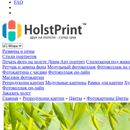
FAQ
Размеры и цены
Стили портретов
Печать фото на холсте
Дрим-Арт портрет
Стилизация под жив
Ретушь и замена фона
Модульный фотоколлаж
Фотоколлаж на 
Фотокартина с часами
Фотоколлаж он-лайн
Магазин фотокартин
Репродукции картин
Модульные картины
Рамки для картин
Ху
Фотоколлаж он-лайн
Заказать холст
Главная
»
Репродукции картин
»
Цветы
»
Фотокартины Цветы