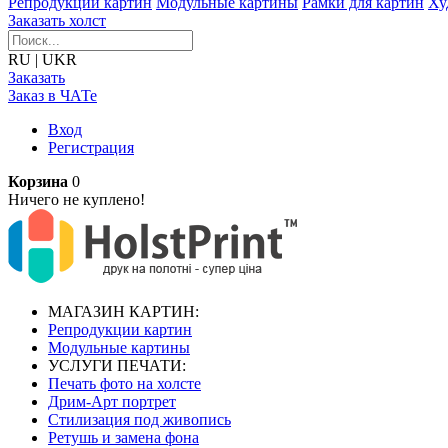
Репродукции картин
Модульные картины
Рамки для картин
Ху
Заказать холст
RU
|
UKR
Заказать
Заказ в ЧАТе
Вход
Регистрация
Корзина
0
Ничего не куплено!
МАГАЗИН КАРТИН:
Репродукции картин
Модульные картины
УСЛУГИ ПЕЧАТИ:
Печать фото на холсте
Дрим-Арт портрет
Стилизация под живопись
Ретушь и замена фона