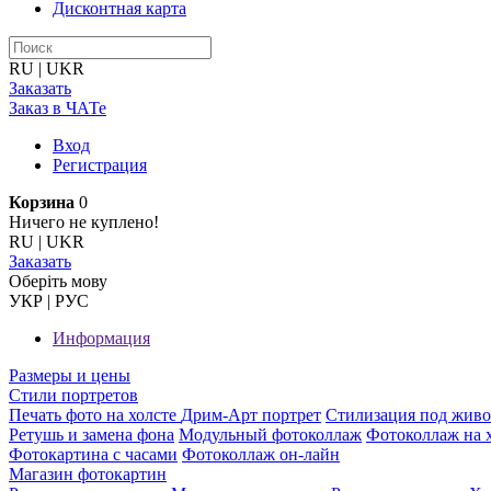
Дисконтная карта
RU
|
UKR
Заказать
Заказ в ЧАТе
Вход
Регистрация
Корзина
0
Ничего не куплено!
RU
|
UKR
Заказать
Оберiть мову
УКР
|
РУС
Информация
Размеры и цены
Стили портретов
Печать фото на холсте
Дрим-Арт портрет
Стилизация под жив
Ретушь и замена фона
Модульный фотоколлаж
Фотоколлаж на 
Фотокартина с часами
Фотоколлаж он-лайн
Магазин фотокартин