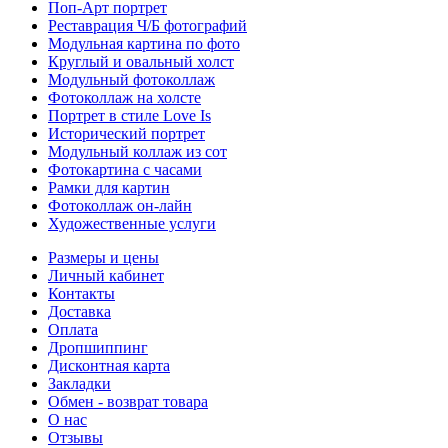
Поп-Арт портрет
Реставрация Ч/Б фотографий
Модульная картина по фото
Круглый и овальный холст
Модульный фотоколлаж
Фотоколлаж на холсте
Портрет в стиле Love Is
Исторический портрет
Модульный коллаж из сот
Фотокартина с часами
Рамки для картин
Фотоколлаж он-лайн
Художественные услуги
Размеры и цены
Личный кабинет
Контакты
Доставка
Оплата
Дропшиппинг
Дисконтная карта
Закладки
Обмен - возврат товара
О нас
Отзывы