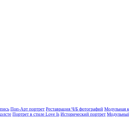
опись
Поп-Арт портрет
Реставрация Ч/Б фотографий
Модульная к
холсте
Портрет в стиле Love Is
Исторический портрет
Модульный