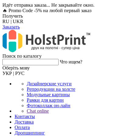
Идёт отправка заказа... Не закрывайте окно.
🔥 Promo Code -5%
на любой первый заказ
Получить
RU
|
UKR
Заказать
Поиск по каталогу
Что ищем?
Оберiть мову
УКР
|
РУС
Дизайнерские услуги
Репродукции на холсте
Модульные картины
Рамки для картин
Фотоколлаж он-лайн
Chat online
Контакты
Доставка
Оплата
Дропшиппинг