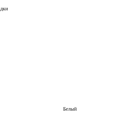
адки
Белый