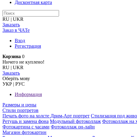
Дисконтная карта
RU
|
UKR
Заказать
Заказ в ЧАТе
Вход
Регистрация
Корзина
0
Ничего не куплено!
RU
|
UKR
Заказать
Оберiть мову
УКР
|
РУС
Информация
Размеры и цены
Стили портретов
Печать фото на холсте
Дрим-Арт портрет
Стилизация под жив
Ретушь и замена фона
Модульный фотоколлаж
Фотоколлаж на 
Фотокартина с часами
Фотоколлаж он-лайн
Магазин фотокартин