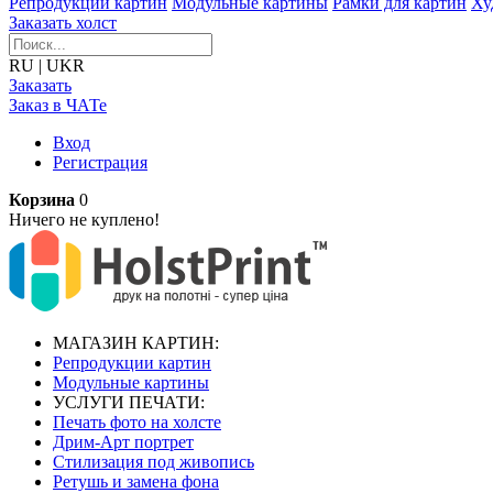
Репродукции картин
Модульные картины
Рамки для картин
Ху
Заказать холст
RU
|
UKR
Заказать
Заказ в ЧАТе
Вход
Регистрация
Корзина
0
Ничего не куплено!
МАГАЗИН КАРТИН:
Репродукции картин
Модульные картины
УСЛУГИ ПЕЧАТИ:
Печать фото на холсте
Дрим-Арт портрет
Стилизация под живопись
Ретушь и замена фона