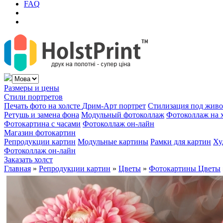
FAQ
Размеры и цены
Стили портретов
Печать фото на холсте
Дрим-Арт портрет
Стилизация под жив
Ретушь и замена фона
Модульный фотоколлаж
Фотоколлаж на 
Фотокартина с часами
Фотоколлаж он-лайн
Магазин фотокартин
Репродукции картин
Модульные картины
Рамки для картин
Ху
Фотоколлаж он-лайн
Заказать холст
Главная
»
Репродукции картин
»
Цветы
»
Фотокартины Цветы