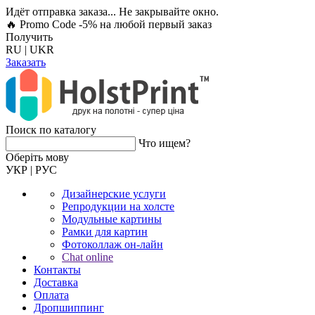
Идёт отправка заказа... Не закрывайте окно.
🔥 Promo Code -5%
на любой первый заказ
Получить
RU
|
UKR
Заказать
Поиск по каталогу
Что ищем?
Оберiть мову
УКР
|
РУС
Дизайнерские услуги
Репродукции на холсте
Модульные картины
Рамки для картин
Фотоколлаж он-лайн
Chat online
Контакты
Доставка
Оплата
Дропшиппинг