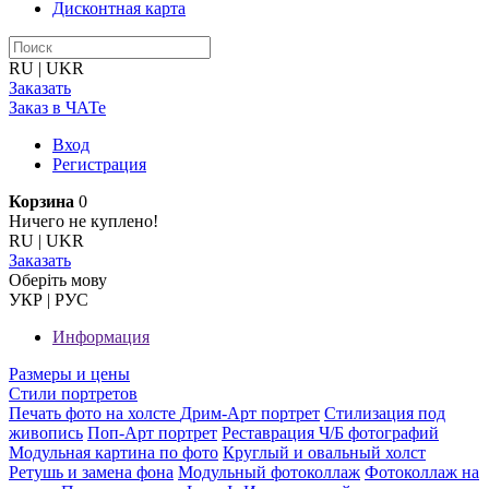
Дисконтная карта
RU
|
UKR
Заказать
Заказ в ЧАТе
Вход
Регистрация
Корзина
0
Ничего не куплено!
RU
|
UKR
Заказать
Оберiть мову
УКР
|
РУС
Информация
Размеры и цены
Стили портретов
Печать фото на холсте
Дрим-Арт портрет
Стилизация под
живопись
Поп-Арт портрет
Реставрация Ч/Б фотографий
Модульная картина по фото
Круглый и овальный холст
Ретушь и замена фона
Модульный фотоколлаж
Фотоколлаж на