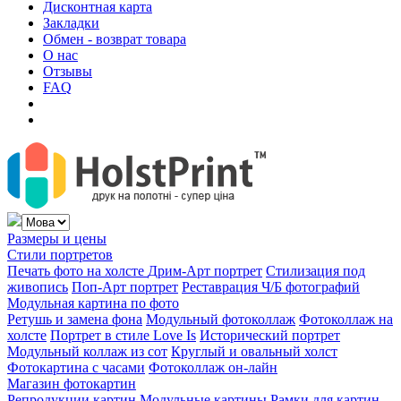
Дисконтная карта
Закладки
Обмен - возврат товара
О нас
Отзывы
FAQ
Размеры и цены
Стили портретов
Печать фото на холсте
Дрим-Арт портрет
Стилизация под
живопись
Поп-Арт портрет
Реставрация Ч/Б фотографий
Модульная картина по фото
Ретушь и замена фона
Модульный фотоколлаж
Фотоколлаж на
холсте
Портрет в стиле Love Is
Исторический портрет
Модульный коллаж из сот
Круглый и овальный холст
Фотокартина с часами
Фотоколлаж он-лайн
Магазин фотокартин
Репродукции картин
Модульные картины
Рамки для картин