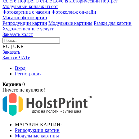
холсте
Портрет в стиле Love Is
Исторический портрет
Модульный коллаж из сот
Фотокартина с часами
Фотоколлаж он-лайн
Магазин фотокартин
Репродукции картин
Модульные картины
Рамки для картин
Художественные услуги
Заказать холст
RU
|
UKR
Заказать
Заказ в ЧАТе
Вход
Регистрация
Корзина
0
Ничего не куплено!
МАГАЗИН КАРТИН:
Репродукции картин
Модульные картины