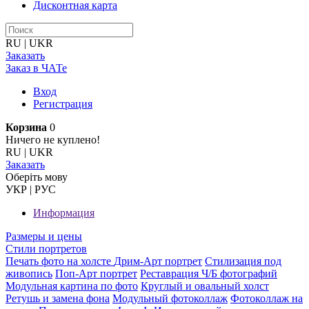
Дисконтная карта
RU
|
UKR
Заказать
Заказ в ЧАТе
Вход
Регистрация
Корзина
0
Ничего не куплено!
RU
|
UKR
Заказать
Оберiть мову
УКР
|
РУС
Информация
Размеры и цены
Стили портретов
Печать фото на холсте
Дрим-Арт портрет
Стилизация под
живопись
Поп-Арт портрет
Реставрация Ч/Б фотографий
Модульная картина по фото
Круглый и овальный холст
Ретушь и замена фона
Модульный фотоколлаж
Фотоколлаж на