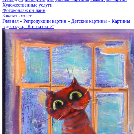
Художественные услуги
Фотоколлаж он-лайн
Заказать холст
Главная
»
Репродукции картин
»
Детские картины
»
Картины
в десткую, "Кот на окне"