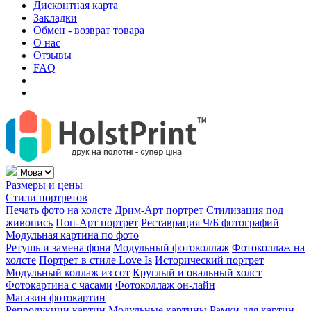
Дисконтная карта
Закладки
Обмен - возврат товара
О нас
Отзывы
FAQ
Размеры и цены
Стили портретов
Печать фото на холсте
Дрим-Арт портрет
Стилизация под
живопись
Поп-Арт портрет
Реставрация Ч/Б фотографий
Модульная картина по фото
Ретушь и замена фона
Модульный фотоколлаж
Фотоколлаж на
холсте
Портрет в стиле Love Is
Исторический портрет
Модульный коллаж из сот
Круглый и овальный холст
Фотокартина с часами
Фотоколлаж он-лайн
Магазин фотокартин
Репродукции картин
Модульные картины
Рамки для картин