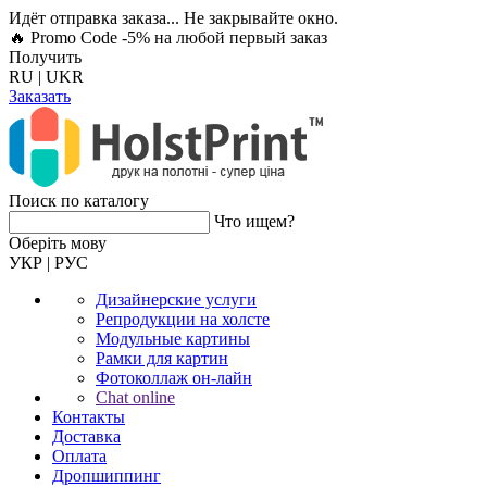
Идёт отправка заказа... Не закрывайте окно.
🔥 Promo Code -5%
на любой первый заказ
Получить
RU
|
UKR
Заказать
Поиск по каталогу
Что ищем?
Оберiть мову
УКР
|
РУС
Дизайнерские услуги
Репродукции на холсте
Модульные картины
Рамки для картин
Фотоколлаж он-лайн
Chat online
Контакты
Доставка
Оплата
Дропшиппинг