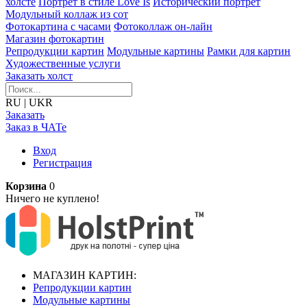
холсте
Портрет в стиле Love Is
Исторический портрет
Модульный коллаж из сот
Фотокартина с часами
Фотоколлаж он-лайн
Магазин фотокартин
Репродукции картин
Модульные картины
Рамки для картин
Художественные услуги
Заказать холст
RU
|
UKR
Заказать
Заказ в ЧАТе
Вход
Регистрация
Корзина
0
Ничего не куплено!
МАГАЗИН КАРТИН:
Репродукции картин
Модульные картины