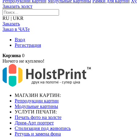
Репродукции картин
Модульные картины
Рамки для картин
Ху
Заказать холст
RU
|
UKR
Заказать
Заказ в ЧАТе
Вход
Регистрация
Корзина
0
Ничего не куплено!
МАГАЗИН КАРТИН:
Репродукции картин
Модульные картины
УСЛУГИ ПЕЧАТИ:
Печать фото на холсте
Дрим-Арт портрет
Стилизация под живопись
Ретушь и замена фона