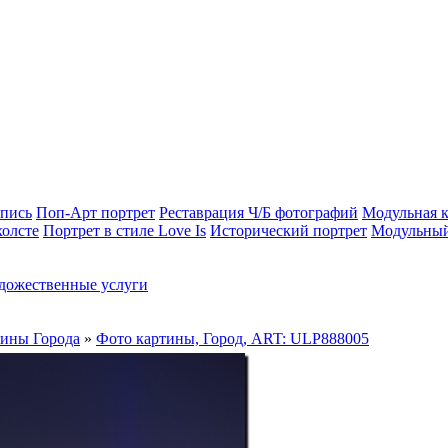
опись
Поп-Арт портрет
Реставрация Ч/Б фотографий
Модульная к
холсте
Портрет в стиле Love Is
Исторический портрет
Модульный
дожественные услуги
тины Города
»
Фото картины, Город, ART: ULP888005