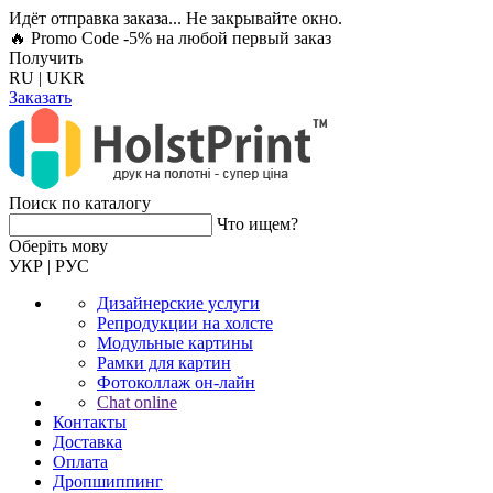
Идёт отправка заказа... Не закрывайте окно.
🔥 Promo Code -5%
на любой первый заказ
Получить
RU
|
UKR
Заказать
Поиск по каталогу
Что ищем?
Оберiть мову
УКР
|
РУС
Дизайнерские услуги
Репродукции на холсте
Модульные картины
Рамки для картин
Фотоколлаж он-лайн
Chat online
Контакты
Доставка
Оплата
Дропшиппинг