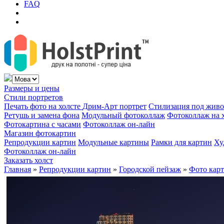
FAQ
Размеры и цены
Стили портретов
Печать фото на холсте
Дрим-Арт портрет
Стилизация под жив
Ретушь и замена фона
Модульный фотоколлаж
Фотоколлаж на 
Фотокартина с часами
Фотоколлаж он-лайн
Магазин фотокартин
Репродукции картин
Модульные картины
Рамки для картин
Ху
Фотоколлаж он-лайн
Заказать холст
Главная
»
Репродукции картин
»
Городской пейзаж
»
Фото кар