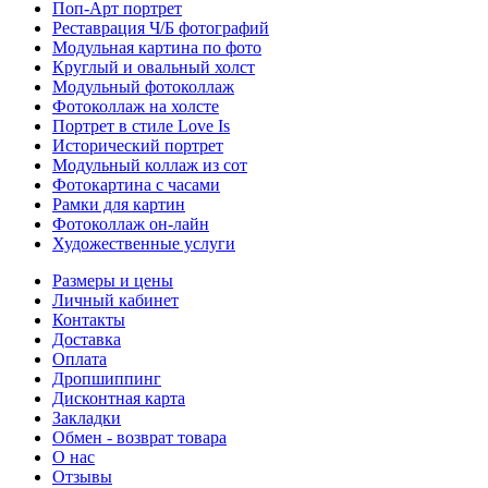
Поп-Арт портрет
Реставрация Ч/Б фотографий
Модульная картина по фото
Круглый и овальный холст
Модульный фотоколлаж
Фотоколлаж на холсте
Портрет в стиле Love Is
Исторический портрет
Модульный коллаж из сот
Фотокартина с часами
Рамки для картин
Фотоколлаж он-лайн
Художественные услуги
Размеры и цены
Личный кабинет
Контакты
Доставка
Оплата
Дропшиппинг
Дисконтная карта
Закладки
Обмен - возврат товара
О нас
Отзывы