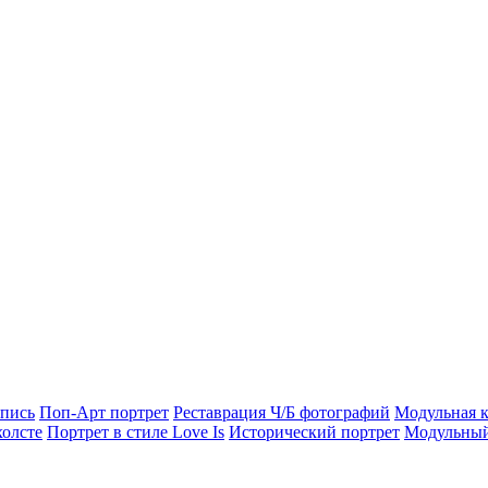
опись
Поп-Арт портрет
Реставрация Ч/Б фотографий
Модульная к
холсте
Портрет в стиле Love Is
Исторический портрет
Модульный