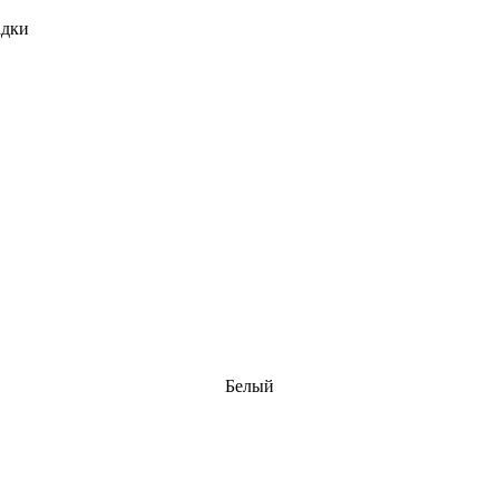
адки
Белый