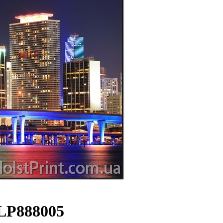
LP888005