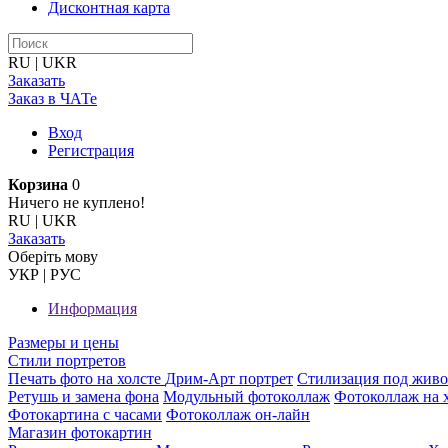
Дисконтная карта
RU
|
UKR
Заказать
Заказ в ЧАТе
Вход
Регистрация
Корзина
0
Ничего не куплено!
RU
|
UKR
Заказать
Оберiть мову
УКР
|
РУС
Информация
Размеры и цены
Стили портретов
Печать фото на холсте
Дрим-Арт портрет
Стилизация под жив
Ретушь и замена фона
Модульный фотоколлаж
Фотоколлаж на 
Фотокартина с часами
Фотоколлаж он-лайн
Магазин фотокартин