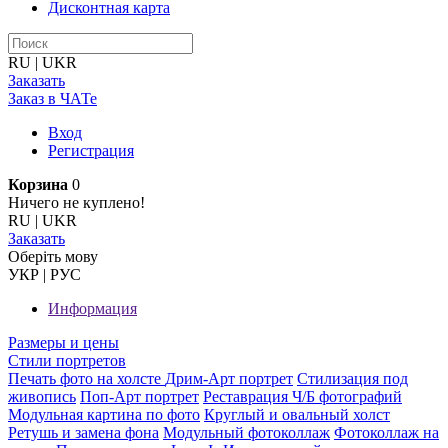
Дисконтная карта
RU
|
UKR
Заказать
Заказ в ЧАТе
Вход
Регистрация
Корзина
0
Ничего не куплено!
RU
|
UKR
Заказать
Оберiть мову
УКР
|
РУС
Информация
Размеры и цены
Стили портретов
Печать фото на холсте
Дрим-Арт портрет
Стилизация под
живопись
Поп-Арт портрет
Реставрация Ч/Б фотографий
Модульная картина по фото
Круглый и овальный холст
Ретушь и замена фона
Модульный фотоколлаж
Фотоколлаж на