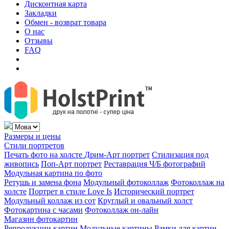
Дисконтная карта
Закладки
Обмен - возврат товара
О нас
Отзывы
FAQ
Размеры и цены
Стили портретов
Печать фото на холсте
Дрим-Арт портрет
Стилизация под
живопись
Поп-Арт портрет
Реставрация Ч/Б фотографий
Модульная картина по фото
Ретушь и замена фона
Модульный фотоколлаж
Фотоколлаж на
холсте
Портрет в стиле Love Is
Исторический портрет
Модульный коллаж из сот
Круглый и овальный холст
Фотокартина с часами
Фотоколлаж он-лайн
Магазин фотокартин
Репродукции картин
Модульные картины
Рамки для картин