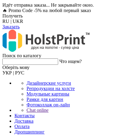
Идёт отправка заказа... Не закрывайте окно.
🔥 Promo Code -5%
на любой первый заказ
Получить
RU
|
UKR
Заказать
Поиск по каталогу
Что ищем?
Оберiть мову
УКР
|
РУС
Дизайнерские услуги
Репродукции на холсте
Модульные картины
Рамки для картин
Фотоколлаж он-лайн
Chat online
Контакты
Доставка
Оплата
Дропшиппинг