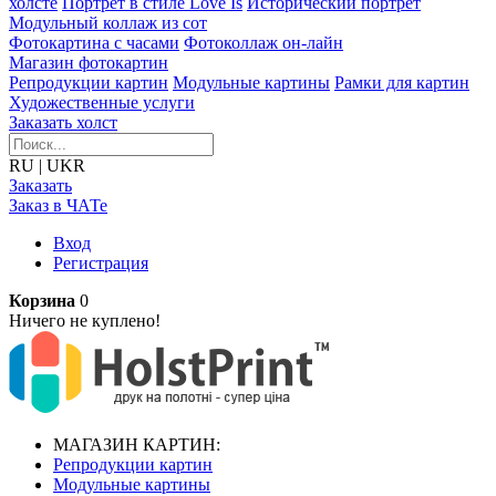
холсте
Портрет в стиле Love Is
Исторический портрет
Модульный коллаж из сот
Фотокартина с часами
Фотоколлаж он-лайн
Магазин фотокартин
Репродукции картин
Модульные картины
Рамки для картин
Художественные услуги
Заказать холст
RU
|
UKR
Заказать
Заказ в ЧАТе
Вход
Регистрация
Корзина
0
Ничего не куплено!
МАГАЗИН КАРТИН:
Репродукции картин
Модульные картины