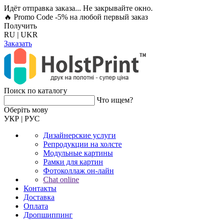
Идёт отправка заказа... Не закрывайте окно.
🔥 Promo Code -5%
на любой первый заказ
Получить
RU
|
UKR
Заказать
Поиск по каталогу
Что ищем?
Оберiть мову
УКР
|
РУС
Дизайнерские услуги
Репродукции на холсте
Модульные картины
Рамки для картин
Фотоколлаж он-лайн
Chat online
Контакты
Доставка
Оплата
Дропшиппинг