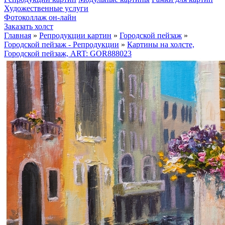
Художественные услуги
Фотоколлаж он-лайн
Заказать холст
Главная
»
Репродукции картин
»
Городской пейзаж
»
Городской пейзаж - Репродукции
»
Картины на холсте,
Городской пейзаж, ART: GOR888023