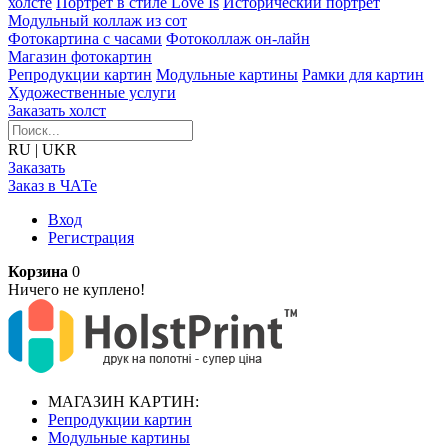
холсте
Портрет в стиле Love Is
Исторический портрет
Модульный коллаж из сот
Фотокартина с часами
Фотоколлаж он-лайн
Магазин фотокартин
Репродукции картин
Модульные картины
Рамки для картин
Художественные услуги
Заказать холст
RU
|
UKR
Заказать
Заказ в ЧАТе
Вход
Регистрация
Корзина
0
Ничего не куплено!
МАГАЗИН КАРТИН:
Репродукции картин
Модульные картины