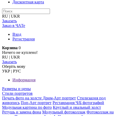
Дисконтная карта
RU
|
UKR
Заказать
Заказ в ЧАТе
Вход
Регистрация
Корзина
0
Ничего не куплено!
RU
|
UKR
Заказать
Оберiть мову
УКР
|
РУС
Информация
Размеры и цены
Стили портретов
Печать фото на холсте
Дрим-Арт портрет
Стилизация под
живопись
Поп-Арт портрет
Реставрация Ч/Б фотографий
Модульная картина по фото
Круглый и овальный холст
Ретушь и замена фона
Модульный фотоколлаж
Фотоколлаж на