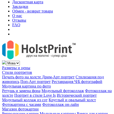
Дисконтная карта
Закладки
Обмен - возврат товара
О нас
Отзывы
FAQ
Размеры и цены
Стили портретов
Печать фото на холсте
Дрим-Арт портрет
Стилизация под
живопись
Поп-Арт портрет
Реставрация Ч/Б фотографий
Модульная картина по фото
Ретушь и замена фона
Модульный фотоколлаж
Фотоколлаж на
холсте
Портрет в стиле Love Is
Исторический портрет
Модульный коллаж из сот
Круглый и овальный холст
Фотокартина с часами
Фотоколлаж он-лайн
Магазин фотокартин
Репродукции картин
Модульные картины
Рамки для картин