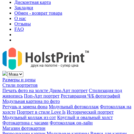
Дисконтная карта
Закладки
Обмен - возврат товара
О нас
Отзывы
FAQ
Размеры и цены
Стили портретов
Печать фото на холсте
Дрим-Арт портрет
Стилизация под
живопись
Поп-Арт портрет
Реставрация Ч/Б фотографий
Модульная картина по фото
Ретушь и замена фона
Модульный фотоколлаж
Фотоколлаж на
холсте
Портрет в стиле Love Is
Исторический портрет
Модульный коллаж из сот
Круглый и овальный холст
Фотокартина с часами
Фотоколлаж он-лайн
Магазин фотокартин
Репродукции картин
Модульные картины
Рамки для картин