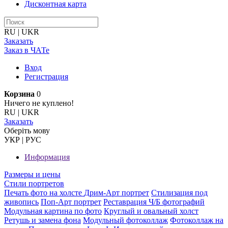
Дисконтная карта
RU
|
UKR
Заказать
Заказ в ЧАТе
Вход
Регистрация
Корзина
0
Ничего не куплено!
RU
|
UKR
Заказать
Оберiть мову
УКР
|
РУС
Информация
Размеры и цены
Стили портретов
Печать фото на холсте
Дрим-Арт портрет
Стилизация под
живопись
Поп-Арт портрет
Реставрация Ч/Б фотографий
Модульная картина по фото
Круглый и овальный холст
Ретушь и замена фона
Модульный фотоколлаж
Фотоколлаж на