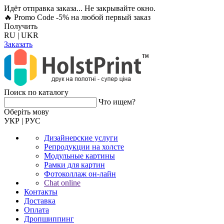
Идёт отправка заказа... Не закрывайте окно.
🔥 Promo Code -5%
на любой первый заказ
Получить
RU
|
UKR
Заказать
Поиск по каталогу
Что ищем?
Оберiть мову
УКР
|
РУС
Дизайнерские услуги
Репродукции на холсте
Модульные картины
Рамки для картин
Фотоколлаж он-лайн
Chat online
Контакты
Доставка
Оплата
Дропшиппинг