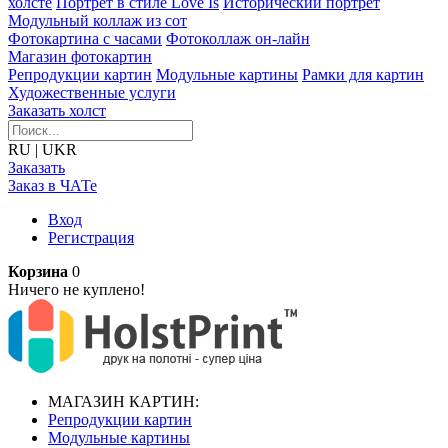
холсте
Портрет в стиле Love Is
Исторический портрет
Модульный коллаж из сот
Фотокартина с часами
Фотоколлаж он-лайн
Магазин фотокартин
Репродукции картин
Модульные картины
Рамки для картин
Художественные услуги
Заказать холст
RU
|
UKR
Заказать
Заказ в ЧАТе
Вход
Регистрация
Корзина
0
Ничего не куплено!
МАГАЗИН КАРТИН:
Репродукции картин
Модульные картины