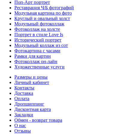
Поп-Арт портрет
Реставрация Ч/Б фотографий
Модульная картина по фото
Круглый и овальный холст
Модульный фотоколлаж
Фотоколлаж на холсте
Портрет в стиле Love Is
Исторический портрет
Модульный коллаж из сот
Фотокартина с часами
Рамки для картин
Фотоколлаж он-лайн
Художественные услуги
Размеры и цены
Личный кабинет
Контакты
Доставка
Оплата
Дропшиппинг
Дисконтная карта
Закладки
Обмен - возврат товара
О нас
Отзывы