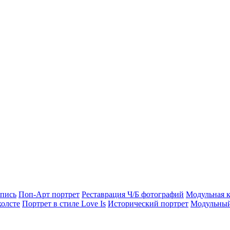
опись
Поп-Арт портрет
Реставрация Ч/Б фотографий
Модульная к
холсте
Портрет в стиле Love Is
Исторический портрет
Модульный