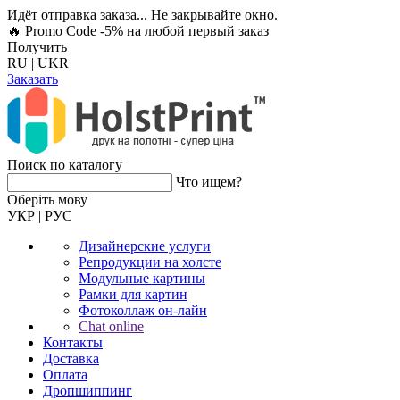
Идёт отправка заказа... Не закрывайте окно.
🔥 Promo Code -5%
на любой первый заказ
Получить
RU
|
UKR
Заказать
Поиск по каталогу
Что ищем?
Оберiть мову
УКР
|
РУС
Дизайнерские услуги
Репродукции на холсте
Модульные картины
Рамки для картин
Фотоколлаж он-лайн
Chat online
Контакты
Доставка
Оплата
Дропшиппинг