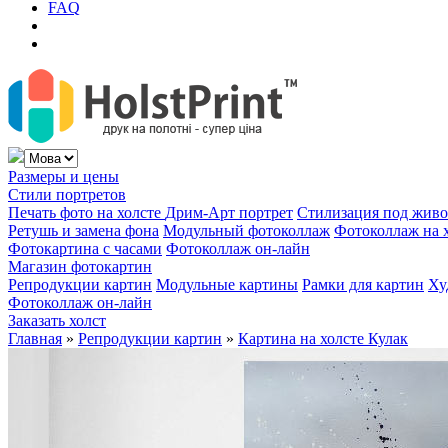
FAQ
Размеры и цены
Стили портретов
Печать фото на холсте
Дрим-Арт портрет
Стилизация под жив
Ретушь и замена фона
Модульный фотоколлаж
Фотоколлаж на 
Фотокартина с часами
Фотоколлаж он-лайн
Магазин фотокартин
Репродукции картин
Модульные картины
Рамки для картин
Ху
Фотоколлаж он-лайн
Заказать холст
Главная
»
Репродукции картин
»
Картина на холсте Кулак