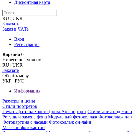
Дисконтная карта
RU
|
UKR
Заказать
Заказ в ЧАТе
Вход
Регистрация
Корзина
0
Ничего не куплено!
RU
|
UKR
Заказать
Оберiть мову
УКР
|
РУС
Информация
Размеры и цены
Стили портретов
Печать фото на холсте
Дрим-Арт портрет
Стилизация под жив
Ретушь и замена фона
Модульный фотоколлаж
Фотоколлаж на 
Фотокартина с часами
Фотоколлаж он-лайн
Магазин фотокартин