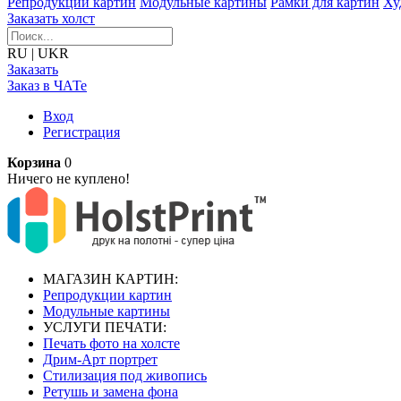
Репродукции картин
Модульные картины
Рамки для картин
Ху
Заказать холст
RU
|
UKR
Заказать
Заказ в ЧАТе
Вход
Регистрация
Корзина
0
Ничего не куплено!
МАГАЗИН КАРТИН:
Репродукции картин
Модульные картины
УСЛУГИ ПЕЧАТИ:
Печать фото на холсте
Дрим-Арт портрет
Стилизация под живопись
Ретушь и замена фона