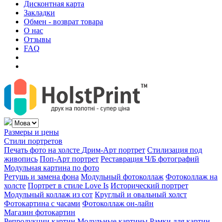
Дисконтная карта
Закладки
Обмен - возврат товара
О нас
Отзывы
FAQ
Размеры и цены
Стили портретов
Печать фото на холсте
Дрим-Арт портрет
Стилизация под
живопись
Поп-Арт портрет
Реставрация Ч/Б фотографий
Модульная картина по фото
Ретушь и замена фона
Модульный фотоколлаж
Фотоколлаж на
холсте
Портрет в стиле Love Is
Исторический портрет
Модульный коллаж из сот
Круглый и овальный холст
Фотокартина с часами
Фотоколлаж он-лайн
Магазин фотокартин
Репродукции картин
Модульные картины
Рамки для картин