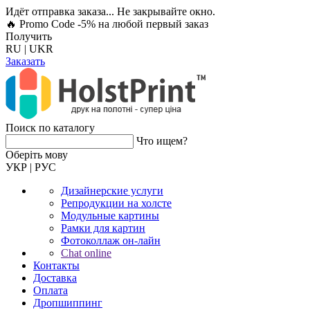
Идёт отправка заказа... Не закрывайте окно.
🔥 Promo Code -5%
на любой первый заказ
Получить
RU
|
UKR
Заказать
Поиск по каталогу
Что ищем?
Оберiть мову
УКР
|
РУС
Дизайнерские услуги
Репродукции на холсте
Модульные картины
Рамки для картин
Фотоколлаж он-лайн
Chat online
Контакты
Доставка
Оплата
Дропшиппинг