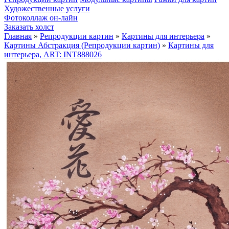
Художественные услуги
Фотоколлаж он-лайн
Заказать холст
Главная
»
Репродукции картин
»
Картины для интерьера
»
Картины Абстракция (Репродукции картин)
»
Картины для
интерьера, ART: INT888026