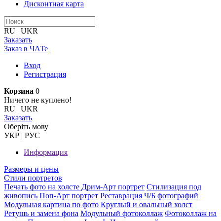
Дисконтная карта
RU
|
UKR
Заказать
Заказ в ЧАТе
Вход
Регистрация
Корзина
0
Ничего не куплено!
RU
|
UKR
Заказать
Оберiть мову
УКР
|
РУС
Информация
Размеры и цены
Стили портретов
Печать фото на холсте
Дрим-Арт портрет
Стилизация под
живопись
Поп-Арт портрет
Реставрация Ч/Б фотографий
Модульная картина по фото
Круглый и овальный холст
Ретушь и замена фона
Модульный фотоколлаж
Фотоколлаж на