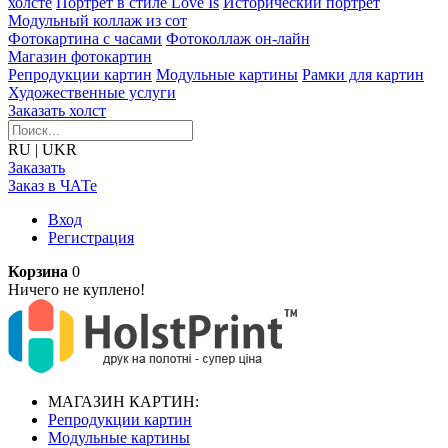
холсте
Портрет в стиле Love Is
Исторический портрет
Модульный коллаж из сот
Фотокартина с часами
Фотоколлаж он-лайн
Магазин фотокартин
Репродукции картин
Модульные картины
Рамки для картин
Художественные услуги
Заказать холст
RU
|
UKR
Заказать
Заказ в ЧАТе
Вход
Регистрация
Корзина
0
Ничего не куплено!
МАГАЗИН КАРТИН:
Репродукции картин
Модульные картины