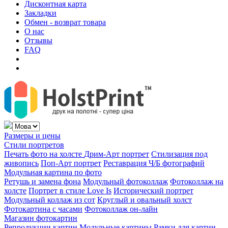
Дисконтная карта
Закладки
Обмен - возврат товара
О нас
Отзывы
FAQ
Размеры и цены
Стили портретов
Печать фото на холсте
Дрим-Арт портрет
Стилизация под
живопись
Поп-Арт портрет
Реставрация Ч/Б фотографий
Модульная картина по фото
Ретушь и замена фона
Модульный фотоколлаж
Фотоколлаж на
холсте
Портрет в стиле Love Is
Исторический портрет
Модульный коллаж из сот
Круглый и овальный холст
Фотокартина с часами
Фотоколлаж он-лайн
Магазин фотокартин
Репродукции картин
Модульные картины
Рамки для картин