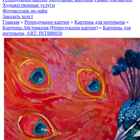
Художественные услуги
Фотоколлаж он-лайн
Заказать холст
Главная
»
Репродукции картин
»
Картины для интерьера
»
Картины Абстракция (Репродукции картин)
»
Картины для
интерьера, ART: INT888050