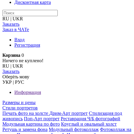
Дисконтная карта
RU
|
UKR
Заказать
Заказ в ЧАТе
Вход
Регистрация
Корзина
0
Ничего не куплено!
RU
|
UKR
Заказать
Оберiть мову
УКР
|
РУС
Информация
Размеры и цены
Стили портретов
Печать фото на холсте
Дрим-Арт портрет
Стилизация под
живопись
Поп-Арт портрет
Реставрация Ч/Б фотографий
Модульная картина по фото
Круглый и овальный холст
Ретушь и замена фона
Модульный фотоколлаж
Фотоколлаж на