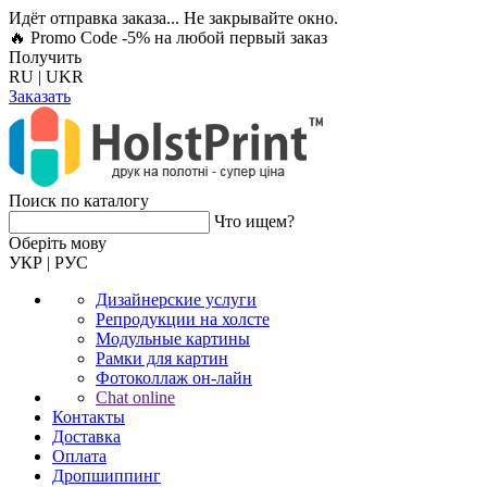
Идёт отправка заказа... Не закрывайте окно.
🔥 Promo Code -5%
на любой первый заказ
Получить
RU
|
UKR
Заказать
Поиск по каталогу
Что ищем?
Оберiть мову
УКР
|
РУС
Дизайнерские услуги
Репродукции на холсте
Модульные картины
Рамки для картин
Фотоколлаж он-лайн
Chat online
Контакты
Доставка
Оплата
Дропшиппинг