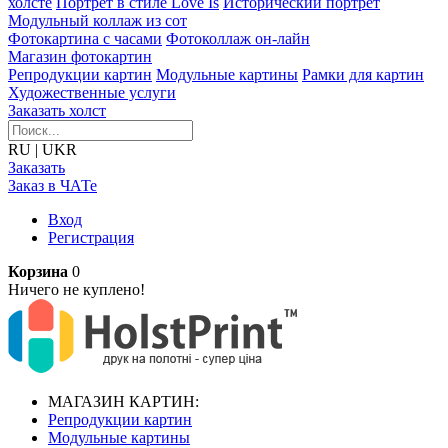
холсте
Портрет в стиле Love Is
Исторический портрет
Модульный коллаж из сот
Фотокартина с часами
Фотоколлаж он-лайн
Магазин фотокартин
Репродукции картин
Модульные картины
Рамки для картин
Художественные услуги
Заказать холст
RU
|
UKR
Заказать
Заказ в ЧАТе
Вход
Регистрация
Корзина
0
Ничего не куплено!
МАГАЗИН КАРТИН:
Репродукции картин
Модульные картины