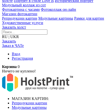
холсте
Портрет в стиле Love Is
Исторический портрет
Модульный коллаж из сот
Фотокартина с часами
Фотоколлаж он-лайн
Магазин фотокартин
Репродукции картин
Модульные картины
Рамки для картин
Художественные услуги
Заказать холст
RU
|
UKR
Заказать
Заказ в ЧАТе
Вход
Регистрация
Корзина
0
Ничего не куплено!
МАГАЗИН КАРТИН:
Репродукции картин
Модульные картины