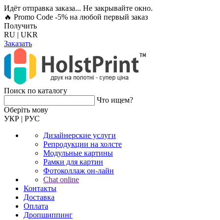
Идёт отправка заказа... Не закрывайте окно.
🔥 Promo Code -5%
на любой первый заказ
Получить
RU
|
UKR
Заказать
Поиск по каталогу
Что ищем?
Оберiть мову
УКР
|
РУС
Дизайнерские услуги
Репродукции на холсте
Модульные картины
Рамки для картин
Фотоколлаж он-лайн
Chat online
Контакты
Доставка
Оплата
Дропшиппинг