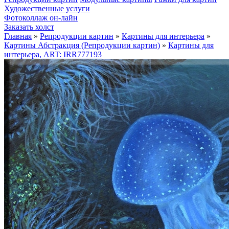
Художественные услуги
Фотоколлаж он-лайн
Заказать холст
Главная
»
Репродукции картин
»
Картины для интерьера
»
Картины Абстракция (Репродукции картин)
»
Картины для
интерьера, ART: IRR777193