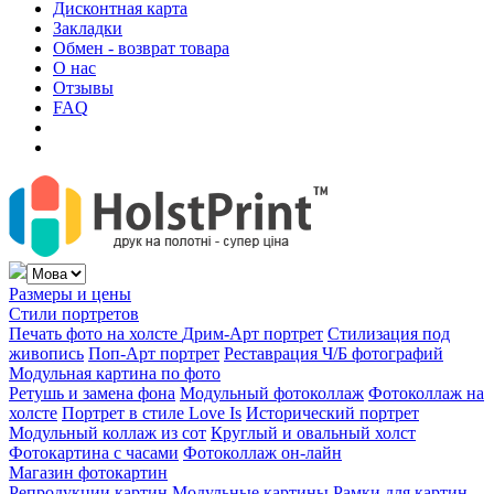
Дисконтная карта
Закладки
Обмен - возврат товара
О нас
Отзывы
FAQ
Размеры и цены
Стили портретов
Печать фото на холсте
Дрим-Арт портрет
Стилизация под
живопись
Поп-Арт портрет
Реставрация Ч/Б фотографий
Модульная картина по фото
Ретушь и замена фона
Модульный фотоколлаж
Фотоколлаж на
холсте
Портрет в стиле Love Is
Исторический портрет
Модульный коллаж из сот
Круглый и овальный холст
Фотокартина с часами
Фотоколлаж он-лайн
Магазин фотокартин
Репродукции картин
Модульные картины
Рамки для картин