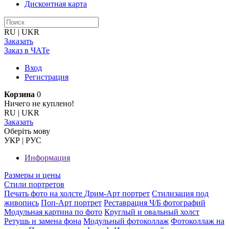
Дисконтная карта
RU
|
UKR
Заказать
Заказ в ЧАТе
Вход
Регистрация
Корзина
0
Ничего не куплено!
RU
|
UKR
Заказать
Оберiть мову
УКР
|
РУС
Информация
Размеры и цены
Стили портретов
Печать фото на холсте
Дрим-Арт портрет
Стилизация под
живопись
Поп-Арт портрет
Реставрация Ч/Б фотографий
Модульная картина по фото
Круглый и овальный холст
Ретушь и замена фона
Модульный фотоколлаж
Фотоколлаж на