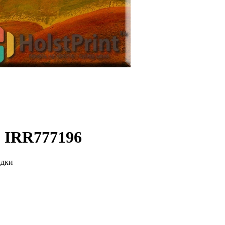
: IRR777196
адки