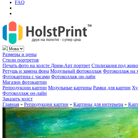
FAQ
Размеры и цены
Стили портретов
Печать фото на холсте
Дрим-Арт портрет
Стилизация под жив
Ретушь и замена фона
Модульный фотоколлаж
Фотоколлаж на 
Фотокартина с часами
Фотоколлаж он-лайн
Магазин фотокартин
Репродукции картин
Модульные картины
Рамки для картин
Ху
Фотоколлаж он-лайн
Заказать холст
Главная
»
Репродукции картин
»
Картины для интерьера
»
Карт