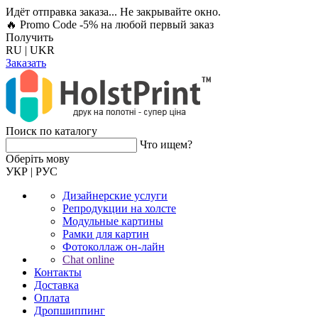
Идёт отправка заказа... Не закрывайте окно.
🔥 Promo Code -5%
на любой первый заказ
Получить
RU
|
UKR
Заказать
Поиск по каталогу
Что ищем?
Оберiть мову
УКР
|
РУС
Дизайнерские услуги
Репродукции на холсте
Модульные картины
Рамки для картин
Фотоколлаж он-лайн
Chat online
Контакты
Доставка
Оплата
Дропшиппинг