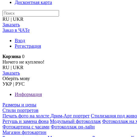
Дисконтная карта
RU
|
UKR
Заказать
Заказ в ЧАТе
Вход
Регистрация
Корзина
0
Ничего не куплено!
RU
|
UKR
Заказать
Оберiть мову
УКР
|
РУС
Информация
Размеры и цены
Стили портретов
Печать фото на холсте
Дрим-Арт портрет
Стилизация под жив
Ретушь и замена фона
Модульный фотоколлаж
Фотоколлаж на 
Фотокартина с часами
Фотоколлаж он-лайн
Магазин фотокартин