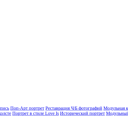
опись
Поп-Арт портрет
Реставрация Ч/Б фотографий
Модульная к
холсте
Портрет в стиле Love Is
Исторический портрет
Модульный