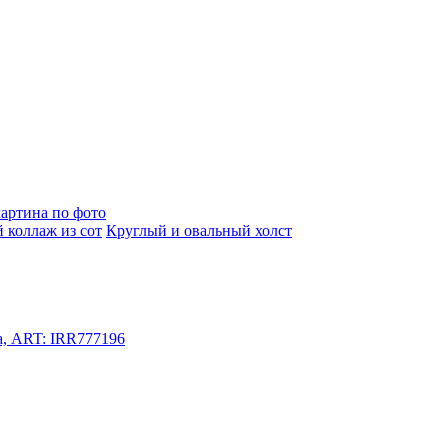
артина по фото
 коллаж из сот
Круглый и овальный холст
а, ART: IRR777196