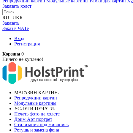
Репродукции картин
Модульные картины
Рамки для картин
Ху
Заказать холст
RU
|
UKR
Заказать
Заказ в ЧАТе
Вход
Регистрация
Корзина
0
Ничего не куплено!
МАГАЗИН КАРТИН:
Репродукции картин
Модульные картины
УСЛУГИ ПЕЧАТИ:
Печать фото на холсте
Дрим-Арт портрет
Стилизация под живопись
Ретушь и замена фона