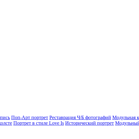
опись
Поп-Арт портрет
Реставрация Ч/Б фотографий
Модульная к
холсте
Портрет в стиле Love Is
Исторический портрет
Модульный