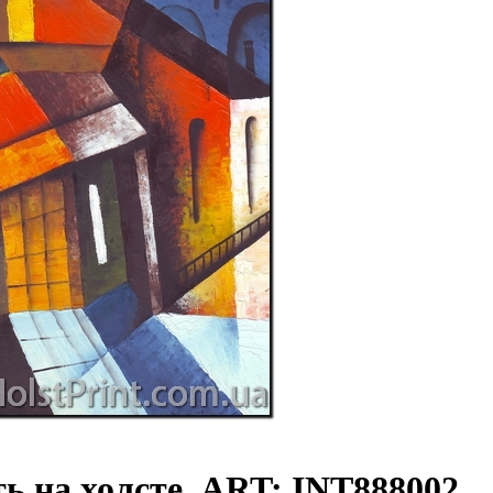
ь на холсте, ART: INT888002