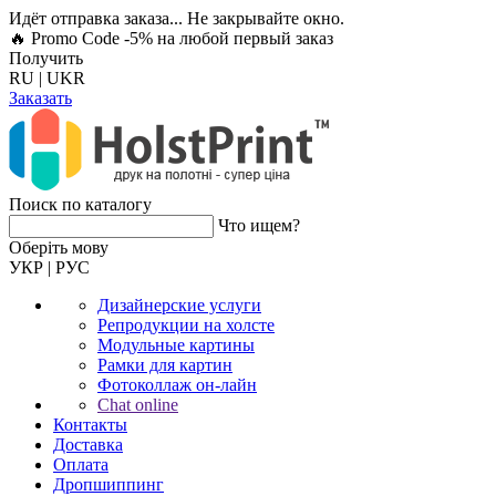
Идёт отправка заказа... Не закрывайте окно.
🔥 Promo Code -5%
на любой первый заказ
Получить
RU
|
UKR
Заказать
Поиск по каталогу
Что ищем?
Оберiть мову
УКР
|
РУС
Дизайнерские услуги
Репродукции на холсте
Модульные картины
Рамки для картин
Фотоколлаж он-лайн
Chat online
Контакты
Доставка
Оплата
Дропшиппинг