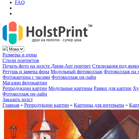
FAQ
Размеры и цены
Стили портретов
Печать фото на холсте
Дрим-Арт портрет
Стилизация под жив
Ретушь и замена фона
Модульный фотоколлаж
Фотоколлаж на 
Фотокартина с часами
Фотоколлаж он-лайн
Магазин фотокартин
Репродукции картин
Модульные картины
Рамки для картин
Ху
Фотоколлаж он-лайн
Заказать холст
Главная
»
Репродукции картин
»
Картины для интерьера
»
Карт