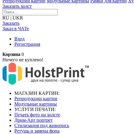
Репродукции картин
Модульные картины
Рамки для картин
Ху
Заказать холст
RU
|
UKR
Заказать
Заказ в ЧАТе
Вход
Регистрация
Корзина
0
Ничего не куплено!
МАГАЗИН КАРТИН:
Репродукции картин
Модульные картины
УСЛУГИ ПЕЧАТИ:
Печать фото на холсте
Дрим-Арт портрет
Стилизация под живопись
Ретушь и замена фона