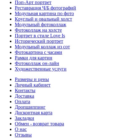
Поп-Арт портрет
Реставрация Ч/Б фотографий
Модульная картина по фото
Круглый и овальный холст
Модульный фотоколлаж
Фотоколлаж на холсте
Портрет в стиле Love Is
Исторический портрет
Модульный коллаж из сот
Фотокартина с часами
Рамки для картин
Фотоколлаж он-лайн
Художественные услуги
Размеры и цены
Личный кабинет
Контакты
Доставка
Оплата
Дропшиппинг
Дисконтная карта
Закладки
Обмен - возврат товара
О нас
Отзывы