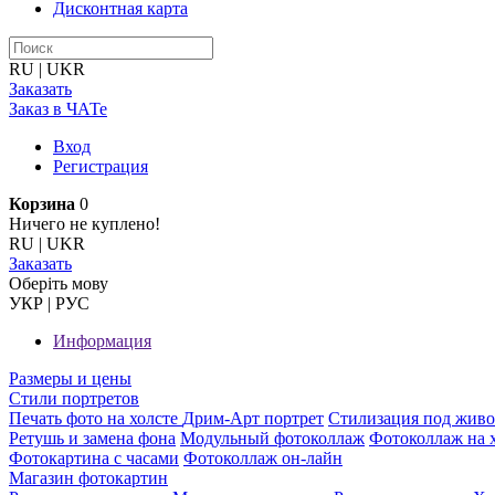
Дисконтная карта
RU
|
UKR
Заказать
Заказ в ЧАТе
Вход
Регистрация
Корзина
0
Ничего не куплено!
RU
|
UKR
Заказать
Оберiть мову
УКР
|
РУС
Информация
Размеры и цены
Стили портретов
Печать фото на холсте
Дрим-Арт портрет
Стилизация под жив
Ретушь и замена фона
Модульный фотоколлаж
Фотоколлаж на 
Фотокартина с часами
Фотоколлаж он-лайн
Магазин фотокартин