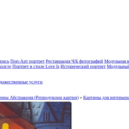
опись
Поп-Арт портрет
Реставрация Ч/Б фотографий
Модульная к
холсте
Портрет в стиле Love Is
Исторический портрет
Модульный
дожественные услуги
ины Абстракция (Репродукции картин)
»
Картины для интерьера