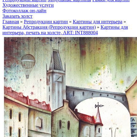
Художественные услуги
Фотоколлаж он-лайн
Заказать холст
Главная
»
Репродукции картин
»
Картины для интерьера
»
Картины Абстракция (Репродукции картин)
»
Картины для
интерьера, печать на холсте, ART: INT888004