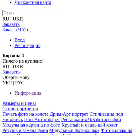
Дисконтная карта
RU
|
UKR
Заказать
Заказ в ЧАТе
Вход
Регистрация
Корзина
0
Ничего не куплено!
RU
|
UKR
Заказать
Оберiть мову
УКР
|
РУС
Информация
Размеры и цены
Стили портретов
Печать фото на холсте
Дрим-Арт портрет
Стилизация под
живопись
Поп-Арт портрет
Реставрация Ч/Б фотографий
Модульная картина по фото
Круглый и овальный холст
Ретушь и замена фона
Модульный фотоколлаж
Фотоколлаж на