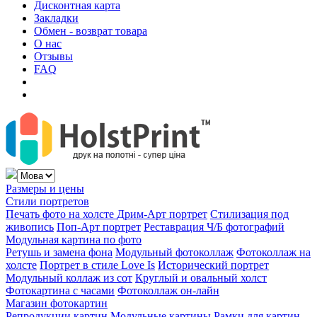
Дисконтная карта
Закладки
Обмен - возврат товара
О нас
Отзывы
FAQ
Размеры и цены
Стили портретов
Печать фото на холсте
Дрим-Арт портрет
Стилизация под
живопись
Поп-Арт портрет
Реставрация Ч/Б фотографий
Модульная картина по фото
Ретушь и замена фона
Модульный фотоколлаж
Фотоколлаж на
холсте
Портрет в стиле Love Is
Исторический портрет
Модульный коллаж из сот
Круглый и овальный холст
Фотокартина с часами
Фотоколлаж он-лайн
Магазин фотокартин
Репродукции картин
Модульные картины
Рамки для картин