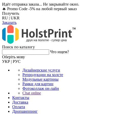
Идёт отправка заказа... Не закрывайте окно.
🔥 Promo Code -5%
на любой первый заказ
Получить
RU
|
UKR
Заказать
Поиск по каталогу
Что ищем?
Оберiть мову
УКР
|
РУС
Дизайнерские услуги
Репродукции на холсте
Модульные картины
Рамки для картин
Фотоколлаж он-лайн
Chat online
Контакты
Доставка
Оплата
Дропшиппинг