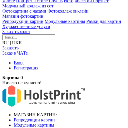
холсте
Портрет в стиле Love Is
Исторический портрет
Модульный коллаж из сот
Фотокартина с часами
Фотоколлаж он-лайн
Магазин фотокартин
Репродукции картин
Модульные картины
Рамки для картин
Художественные услуги
Заказать холст
RU
|
UKR
Заказать
Заказ в ЧАТе
Вход
Регистрация
Корзина
0
Ничего не куплено!
МАГАЗИН КАРТИН:
Репродукции картин
Модульные картины