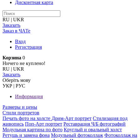
Дисконтная карта
RU
|
UKR
Заказать
Заказ в ЧАТе
Вход
Регистрация
Корзина
0
Ничего не куплено!
RU
|
UKR
Заказать
Оберiть мову
УКР
|
РУС
Информация
Размеры и цены
Стили портретов
Печать фото на холсте
Дрим-Арт портрет
Стилизация под
живопись
Поп-Арт портрет
Реставрация Ч/Б фотографий
Модульная картина по фото
Круглый и овальный холст
Ретушь и замена фона
Модульный фотоколлаж
Фотоколлаж на