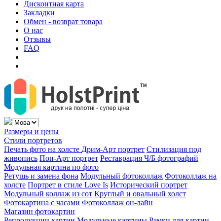
Дисконтная карта
Закладки
Обмен - возврат товара
О нас
Отзывы
FAQ
Размеры и цены
Стили портретов
Печать фото на холсте
Дрим-Арт портрет
Стилизация под
живопись
Поп-Арт портрет
Реставрация Ч/Б фотографий
Модульная картина по фото
Ретушь и замена фона
Модульный фотоколлаж
Фотоколлаж на
холсте
Портрет в стиле Love Is
Исторический портрет
Модульный коллаж из сот
Круглый и овальный холст
Фотокартина с часами
Фотоколлаж он-лайн
Магазин фотокартин
Репродукции картин
Модульные картины
Рамки для картин