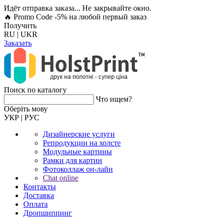
Идёт отправка заказа... Не закрывайте окно.
🔥 Promo Code -5%
на любой первый заказ
Получить
RU
|
UKR
Заказать
Поиск по каталогу
Что ищем?
Оберiть мову
УКР
|
РУС
Дизайнерские услуги
Репродукции на холсте
Модульные картины
Рамки для картин
Фотоколлаж он-лайн
Chat online
Контакты
Доставка
Оплата
Дропшиппинг