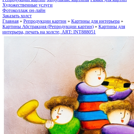
Художественные услуги
Фотоколлаж он-лайн
Заказать холст
Главная
»
Репродукции картин
»
Картины для интерьера
»
Картины Абстракция (Репродукции картин)
»
Картины для
интерьера, печать на холсте, ART: INT888051