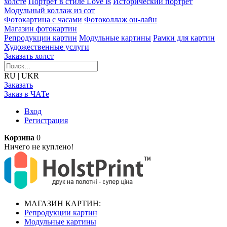
холсте
Портрет в стиле Love Is
Исторический портрет
Модульный коллаж из сот
Фотокартина с часами
Фотоколлаж он-лайн
Магазин фотокартин
Репродукции картин
Модульные картины
Рамки для картин
Художественные услуги
Заказать холст
RU
|
UKR
Заказать
Заказ в ЧАТе
Вход
Регистрация
Корзина
0
Ничего не куплено!
МАГАЗИН КАРТИН:
Репродукции картин
Модульные картины