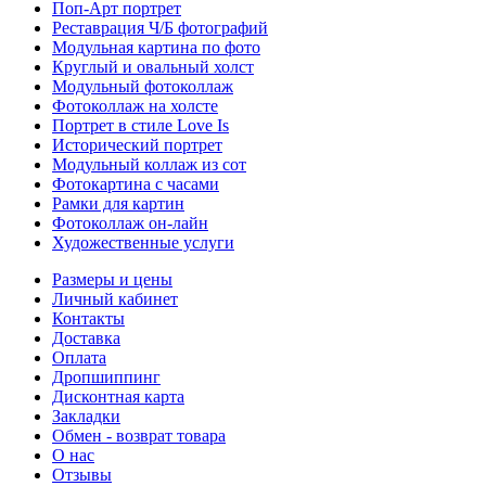
Поп-Арт портрет
Реставрация Ч/Б фотографий
Модульная картина по фото
Круглый и овальный холст
Модульный фотоколлаж
Фотоколлаж на холсте
Портрет в стиле Love Is
Исторический портрет
Модульный коллаж из сот
Фотокартина с часами
Рамки для картин
Фотоколлаж он-лайн
Художественные услуги
Размеры и цены
Личный кабинет
Контакты
Доставка
Оплата
Дропшиппинг
Дисконтная карта
Закладки
Обмен - возврат товара
О нас
Отзывы