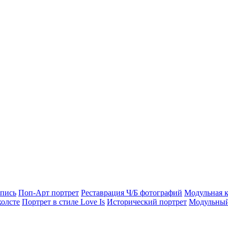
опись
Поп-Арт портрет
Реставрация Ч/Б фотографий
Модульная к
холсте
Портрет в стиле Love Is
Исторический портрет
Модульный