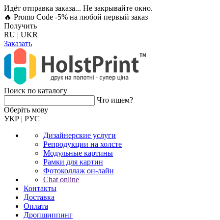
Идёт отправка заказа... Не закрывайте окно.
🔥 Promo Code -5%
на любой первый заказ
Получить
RU
|
UKR
Заказать
Поиск по каталогу
Что ищем?
Оберiть мову
УКР
|
РУС
Дизайнерские услуги
Репродукции на холсте
Модульные картины
Рамки для картин
Фотоколлаж он-лайн
Chat online
Контакты
Доставка
Оплата
Дропшиппинг