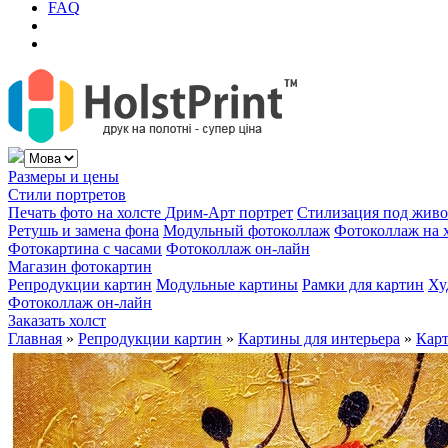
FAQ
Размеры и цены
Стили портретов
Печать фото на холсте
Дрим-Арт портрет
Стилизация под жив
Ретушь и замена фона
Модульный фотоколлаж
Фотоколлаж на 
Фотокартина с часами
Фотоколлаж он-лайн
Магазин фотокартин
Репродукции картин
Модульные картины
Рамки для картин
Ху
Фотоколлаж он-лайн
Заказать холст
Главная
»
Репродукции картин
»
Картины для интерьера
»
Карт