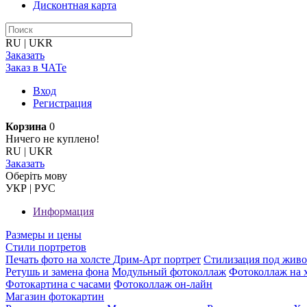
Дисконтная карта
RU
|
UKR
Заказать
Заказ в ЧАТе
Вход
Регистрация
Корзина
0
Ничего не куплено!
RU
|
UKR
Заказать
Оберiть мову
УКР
|
РУС
Информация
Размеры и цены
Стили портретов
Печать фото на холсте
Дрим-Арт портрет
Стилизация под жив
Ретушь и замена фона
Модульный фотоколлаж
Фотоколлаж на 
Фотокартина с часами
Фотоколлаж он-лайн
Магазин фотокартин