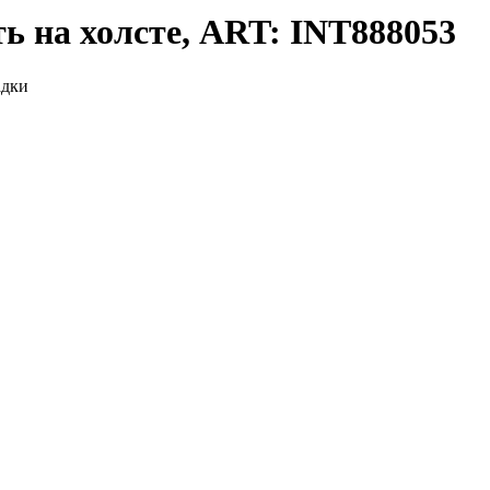
ь на холсте, ART: INT888053
адки