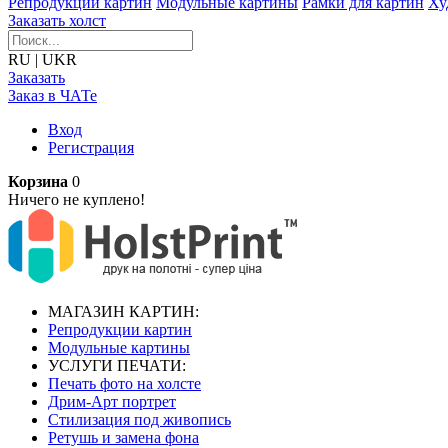
Репродукции картин
Модульные картины
Рамки для картин
Ху
Заказать холст
RU
|
UKR
Заказать
Заказ в ЧАТе
Вход
Регистрация
Корзина
0
Ничего не куплено!
МАГАЗИН КАРТИН:
Репродукции картин
Модульные картины
УСЛУГИ ПЕЧАТИ:
Печать фото на холсте
Дрим-Арт портрет
Стилизация под живопись
Ретушь и замена фона