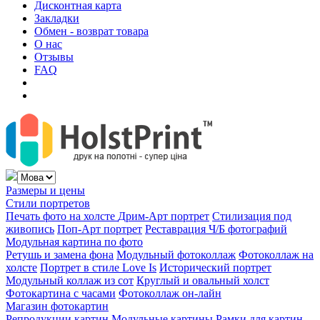
Дисконтная карта
Закладки
Обмен - возврат товара
О нас
Отзывы
FAQ
Размеры и цены
Стили портретов
Печать фото на холсте
Дрим-Арт портрет
Стилизация под
живопись
Поп-Арт портрет
Реставрация Ч/Б фотографий
Модульная картина по фото
Ретушь и замена фона
Модульный фотоколлаж
Фотоколлаж на
холсте
Портрет в стиле Love Is
Исторический портрет
Модульный коллаж из сот
Круглый и овальный холст
Фотокартина с часами
Фотоколлаж он-лайн
Магазин фотокартин
Репродукции картин
Модульные картины
Рамки для картин