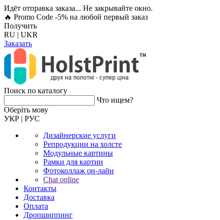
Идёт отправка заказа... Не закрывайте окно.
🔥 Promo Code -5%
на любой первый заказ
Получить
RU
|
UKR
Заказать
Поиск по каталогу
Что ищем?
Оберiть мову
УКР
|
РУС
Дизайнерские услуги
Репродукции на холсте
Модульные картины
Рамки для картин
Фотоколлаж он-лайн
Chat online
Контакты
Доставка
Оплата
Дропшиппинг