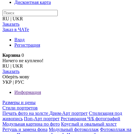
Дисконтная карта
RU
|
UKR
Заказать
Заказ в ЧАТе
Вход
Регистрация
Корзина
0
Ничего не куплено!
RU
|
UKR
Заказать
Оберiть мову
УКР
|
РУС
Информация
Размеры и цены
Стили портретов
Печать фото на холсте
Дрим-Арт портрет
Стилизация под
живопись
Поп-Арт портрет
Реставрация Ч/Б фотографий
Модульная картина по фото
Круглый и овальный холст
Ретушь и замена фона
Модульный фотоколлаж
Фотоколлаж на