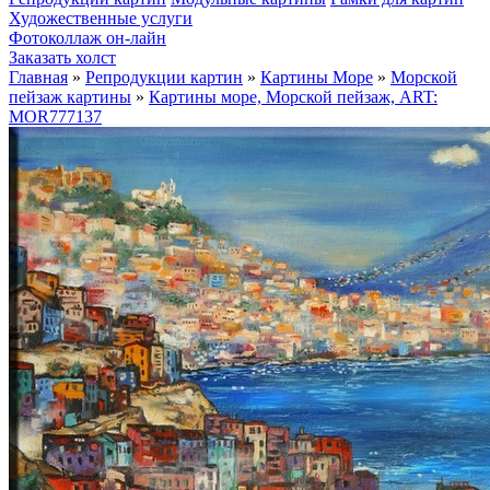
Художественные услуги
Фотоколлаж он-лайн
Заказать холст
Главная
»
Репродукции картин
»
Картины Море
»
Морской
пейзаж картины
»
Картины море, Морской пейзаж, ART:
MOR777137