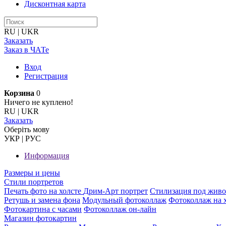
Дисконтная карта
RU
|
UKR
Заказать
Заказ в ЧАТе
Вход
Регистрация
Корзина
0
Ничего не куплено!
RU
|
UKR
Заказать
Оберiть мову
УКР
|
РУС
Информация
Размеры и цены
Стили портретов
Печать фото на холсте
Дрим-Арт портрет
Стилизация под жив
Ретушь и замена фона
Модульный фотоколлаж
Фотоколлаж на 
Фотокартина с часами
Фотоколлаж он-лайн
Магазин фотокартин