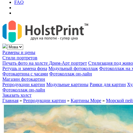
FAQ
Размеры и цены
Стили портретов
Печать фото на холсте
Дрим-Арт портрет
Стилизация под жив
Ретушь и замена фона
Модульный фотоколлаж
Фотоколлаж на 
Фотокартина с часами
Фотоколлаж он-лайн
Магазин фотокартин
Репродукции картин
Модульные картины
Рамки для картин
Ху
Фотоколлаж он-лайн
Заказать холст
Главная
»
Репродукции картин
»
Картины Море
»
Морской пей