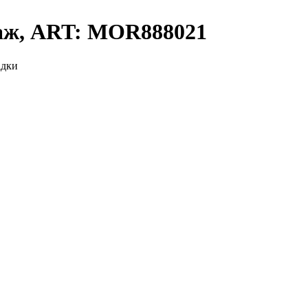
аж, ART: MOR888021
адки