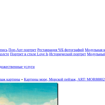
опись
Поп-Арт портрет
Реставрация Ч/Б фотографий
Модульная к
холсте
Портрет в стиле Love Is
Исторический портрет
Модульный
дожественные услуги
заж картины
»
Картины море, Морской пейзаж, ART: MOR88802