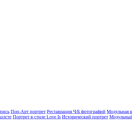
опись
Поп-Арт портрет
Реставрация Ч/Б фотографий
Модульная к
холсте
Портрет в стиле Love Is
Исторический портрет
Модульный