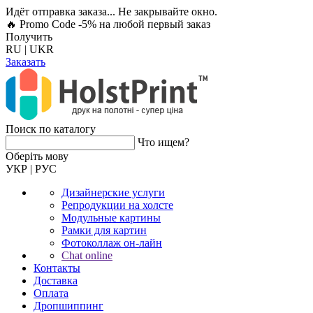
Идёт отправка заказа... Не закрывайте окно.
🔥 Promo Code -5%
на любой первый заказ
Получить
RU
|
UKR
Заказать
Поиск по каталогу
Что ищем?
Оберiть мову
УКР
|
РУС
Дизайнерские услуги
Репродукции на холсте
Модульные картины
Рамки для картин
Фотоколлаж он-лайн
Chat online
Контакты
Доставка
Оплата
Дропшиппинг