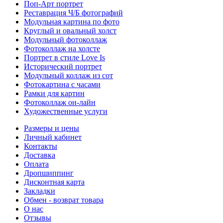
Поп-Арт портрет
Реставрация Ч/Б фотографий
Модульная картина по фото
Круглый и овальный холст
Модульный фотоколлаж
Фотоколлаж на холсте
Портрет в стиле Love Is
Исторический портрет
Модульный коллаж из сот
Фотокартина с часами
Рамки для картин
Фотоколлаж он-лайн
Художественные услуги
Размеры и цены
Личный кабинет
Контакты
Доставка
Оплата
Дропшиппинг
Дисконтная карта
Закладки
Обмен - возврат товара
О нас
Отзывы