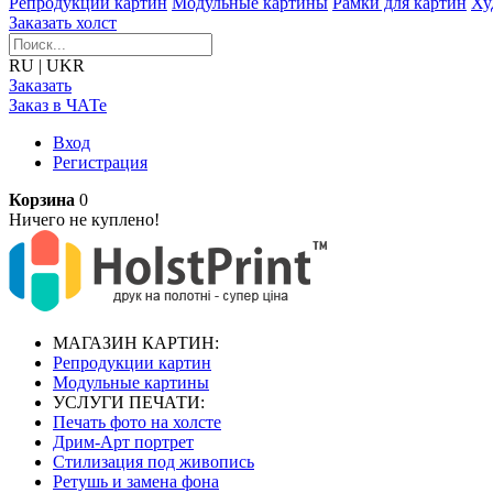
Репродукции картин
Модульные картины
Рамки для картин
Ху
Заказать холст
RU
|
UKR
Заказать
Заказ в ЧАТе
Вход
Регистрация
Корзина
0
Ничего не куплено!
МАГАЗИН КАРТИН:
Репродукции картин
Модульные картины
УСЛУГИ ПЕЧАТИ:
Печать фото на холсте
Дрим-Арт портрет
Стилизация под живопись
Ретушь и замена фона