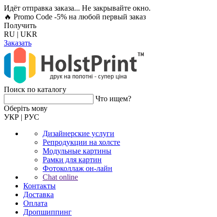
Идёт отправка заказа... Не закрывайте окно.
🔥 Promo Code -5%
на любой первый заказ
Получить
RU
|
UKR
Заказать
Поиск по каталогу
Что ищем?
Оберiть мову
УКР
|
РУС
Дизайнерские услуги
Репродукции на холсте
Модульные картины
Рамки для картин
Фотоколлаж он-лайн
Chat online
Контакты
Доставка
Оплата
Дропшиппинг