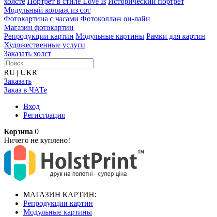
холсте
Портрет в стиле Love Is
Исторический портрет
Модульный коллаж из сот
Фотокартина с часами
Фотоколлаж он-лайн
Магазин фотокартин
Репродукции картин
Модульные картины
Рамки для картин
Художественные услуги
Заказать холст
RU
|
UKR
Заказать
Заказ в ЧАТе
Вход
Регистрация
Корзина
0
Ничего не куплено!
МАГАЗИН КАРТИН:
Репродукции картин
Модульные картины