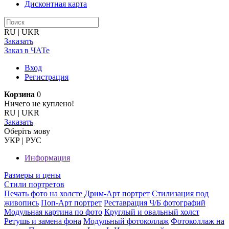
Дисконтная карта
RU
|
UKR
Заказать
Заказ в ЧАТе
Вход
Регистрация
Корзина
0
Ничего не куплено!
RU
|
UKR
Заказать
Оберiть мову
УКР
|
РУС
Информация
Размеры и цены
Стили портретов
Печать фото на холсте
Дрим-Арт портрет
Стилизация под
живопись
Поп-Арт портрет
Реставрация Ч/Б фотографий
Модульная картина по фото
Круглый и овальный холст
Ретушь и замена фона
Модульный фотоколлаж
Фотоколлаж на