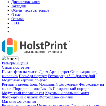
Дисконтная карта
Закладки
Обмен - возврат товара
О нас
Отзывы
FAQ
Размеры и цены
Стили портретов
Печать фото на холсте
Дрим-Арт портрет
Стилизация под
живопись
Поп-Арт портрет
Реставрация Ч/Б фотографий
Модульная картина по фото
Ретушь и замена фона
Модульный фотоколлаж
Фотоколлаж на
холсте
Портрет в стиле Love Is
Исторический портрет
Модульный коллаж из сот
Круглый и овальный холст
Фотокартина с часами
Фотоколлаж он-лайн
Магазин фотокартин
Репродукции картин
Модульные картины
Рамки для картин