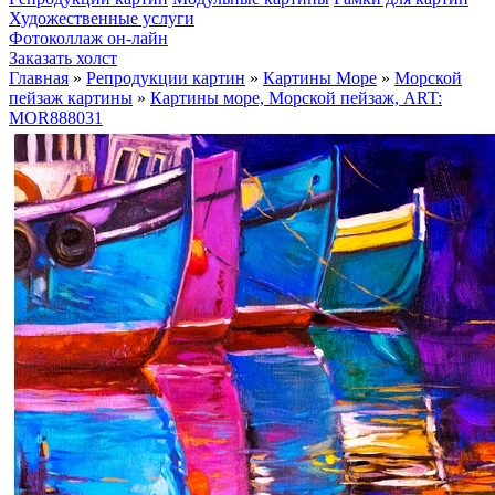
Художественные услуги
Фотоколлаж он-лайн
Заказать холст
Главная
»
Репродукции картин
»
Картины Море
»
Морской
пейзаж картины
»
Картины море, Морской пейзаж, ART:
MOR888031