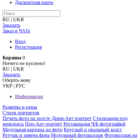
Дисконтная карта
RU
|
UKR
Заказать
Заказ в ЧАТе
Вход
Регистрация
Корзина
0
Ничего не куплено!
RU
|
UKR
Заказать
Оберiть мову
УКР
|
РУС
Информация
Размеры и цены
Стили портретов
Печать фото на холсте
Дрим-Арт портрет
Стилизация под
живопись
Поп-Арт портрет
Реставрация Ч/Б фотографий
Модульная картина по фото
Круглый и овальный холст
Ретушь и замена фона
Модульный фотоколлаж
Фотоколлаж на