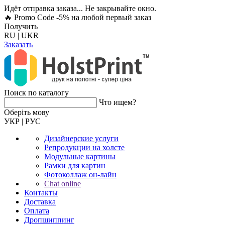
Идёт отправка заказа... Не закрывайте окно.
🔥 Promo Code -5%
на любой первый заказ
Получить
RU
|
UKR
Заказать
Поиск по каталогу
Что ищем?
Оберiть мову
УКР
|
РУС
Дизайнерские услуги
Репродукции на холсте
Модульные картины
Рамки для картин
Фотоколлаж он-лайн
Chat online
Контакты
Доставка
Оплата
Дропшиппинг