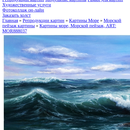
Художественные услуги
Фотоколлаж он-лайн
Заказать холст
Главная
»
Репродукции картин
»
Картины Море
»
Морской
пейзаж картины
»
Картины море, Морской пейзаж, ART:
MOR888037