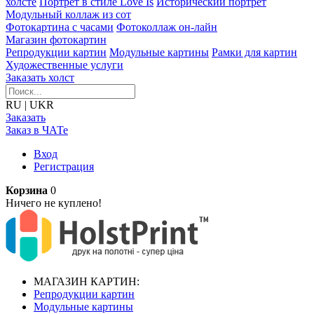
холсте
Портрет в стиле Love Is
Исторический портрет
Модульный коллаж из сот
Фотокартина с часами
Фотоколлаж он-лайн
Магазин фотокартин
Репродукции картин
Модульные картины
Рамки для картин
Художественные услуги
Заказать холст
RU
|
UKR
Заказать
Заказ в ЧАТе
Вход
Регистрация
Корзина
0
Ничего не куплено!
МАГАЗИН КАРТИН:
Репродукции картин
Модульные картины