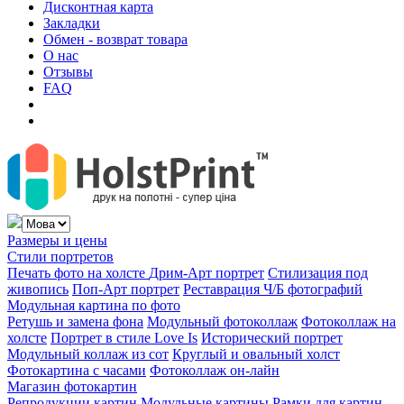
Дисконтная карта
Закладки
Обмен - возврат товара
О нас
Отзывы
FAQ
Размеры и цены
Стили портретов
Печать фото на холсте
Дрим-Арт портрет
Стилизация под
живопись
Поп-Арт портрет
Реставрация Ч/Б фотографий
Модульная картина по фото
Ретушь и замена фона
Модульный фотоколлаж
Фотоколлаж на
холсте
Портрет в стиле Love Is
Исторический портрет
Модульный коллаж из сот
Круглый и овальный холст
Фотокартина с часами
Фотоколлаж он-лайн
Магазин фотокартин
Репродукции картин
Модульные картины
Рамки для картин