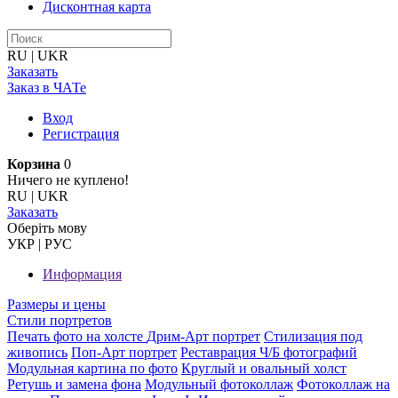
Дисконтная карта
RU
|
UKR
Заказать
Заказ в ЧАТе
Вход
Регистрация
Корзина
0
Ничего не куплено!
RU
|
UKR
Заказать
Оберiть мову
УКР
|
РУС
Информация
Размеры и цены
Стили портретов
Печать фото на холсте
Дрим-Арт портрет
Стилизация под
живопись
Поп-Арт портрет
Реставрация Ч/Б фотографий
Модульная картина по фото
Круглый и овальный холст
Ретушь и замена фона
Модульный фотоколлаж
Фотоколлаж на