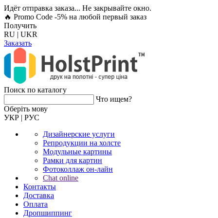
Идёт отправка заказа... Не закрывайте окно.
🔥 Promo Code -5%
на любой первый заказ
Получить
RU
|
UKR
Заказать
Поиск по каталогу
Что ищем?
Оберiть мову
УКР
|
РУС
Дизайнерские услуги
Репродукции на холсте
Модульные картины
Рамки для картин
Фотоколлаж он-лайн
Chat online
Контакты
Доставка
Оплата
Дропшиппинг