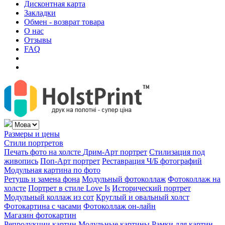
Дисконтная карта
Закладки
Обмен - возврат товара
О нас
Отзывы
FAQ
Размеры и цены
Стили портретов
Печать фото на холсте
Дрим-Арт портрет
Стилизация под
живопись
Поп-Арт портрет
Реставрация Ч/Б фотографий
Модульная картина по фото
Ретушь и замена фона
Модульный фотоколлаж
Фотоколлаж на
холсте
Портрет в стиле Love Is
Исторический портрет
Модульный коллаж из сот
Круглый и овальный холст
Фотокартина с часами
Фотоколлаж он-лайн
Магазин фотокартин
Репродукции картин
Модульные картины
Рамки для картин