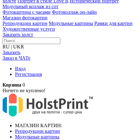
холсте
Портрет в стиле Love Is
Исторический портрет
Модульный коллаж из сот
Фотокартина с часами
Фотоколлаж он-лайн
Магазин фотокартин
Репродукции картин
Модульные картины
Рамки для картин
Художественные услуги
Заказать холст
RU
|
UKR
Заказать
Заказ в ЧАТе
Вход
Регистрация
Корзина
0
Ничего не куплено!
МАГАЗИН КАРТИН:
Репродукции картин
Модульные картины