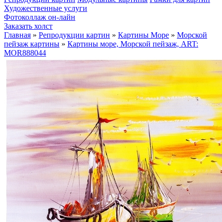
Художественные услуги
Фотоколлаж он-лайн
Заказать холст
Главная
»
Репродукции картин
»
Картины Море
»
Морской
пейзаж картины
»
Картины море, Морской пейзаж, ART:
MOR888044