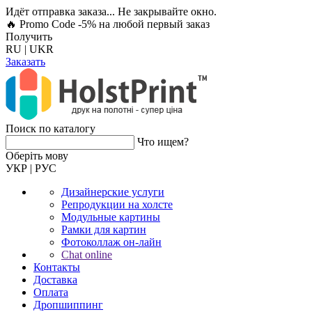
Идёт отправка заказа... Не закрывайте окно.
🔥 Promo Code -5%
на любой первый заказ
Получить
RU
|
UKR
Заказать
Поиск по каталогу
Что ищем?
Оберiть мову
УКР
|
РУС
Дизайнерские услуги
Репродукции на холсте
Модульные картины
Рамки для картин
Фотоколлаж он-лайн
Chat online
Контакты
Доставка
Оплата
Дропшиппинг