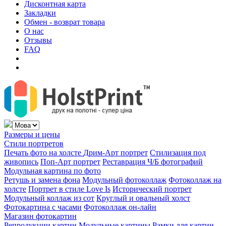
Дисконтная карта
Закладки
Обмен - возврат товара
О нас
Отзывы
FAQ
Размеры и цены
Стили портретов
Печать фото на холсте
Дрим-Арт портрет
Стилизация под
живопись
Поп-Арт портрет
Реставрация Ч/Б фотографий
Модульная картина по фото
Ретушь и замена фона
Модульный фотоколлаж
Фотоколлаж на
холсте
Портрет в стиле Love Is
Исторический портрет
Модульный коллаж из сот
Круглый и овальный холст
Фотокартина с часами
Фотоколлаж он-лайн
Магазин фотокартин
Репродукции картин
Модульные картины
Рамки для картин