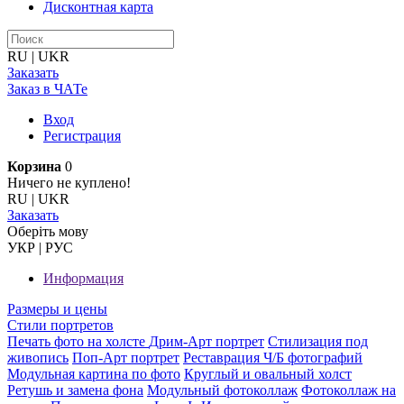
Дисконтная карта
RU
|
UKR
Заказать
Заказ в ЧАТе
Вход
Регистрация
Корзина
0
Ничего не куплено!
RU
|
UKR
Заказать
Оберiть мову
УКР
|
РУС
Информация
Размеры и цены
Стили портретов
Печать фото на холсте
Дрим-Арт портрет
Стилизация под
живопись
Поп-Арт портрет
Реставрация Ч/Б фотографий
Модульная картина по фото
Круглый и овальный холст
Ретушь и замена фона
Модульный фотоколлаж
Фотоколлаж на