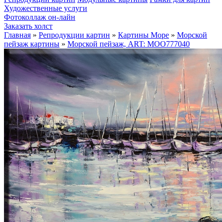
Художественные услуги
Фотоколлаж он-лайн
Заказать холст
Главная
»
Репродукции картин
»
Картины Море
»
Морской
пейзаж картины
»
Морской пейзаж, ART: MOO777040