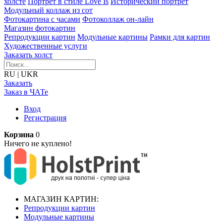
холсте
Портрет в стиле Love Is
Исторический портрет
Модульный коллаж из сот
Фотокартина с часами
Фотоколлаж он-лайн
Магазин фотокартин
Репродукции картин
Модульные картины
Рамки для картин
Художественные услуги
Заказать холст
RU
|
UKR
Заказать
Заказ в ЧАТе
Вход
Регистрация
Корзина
0
Ничего не куплено!
МАГАЗИН КАРТИН:
Репродукции картин
Модульные картины