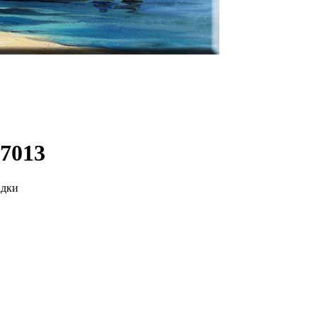
7013
адки