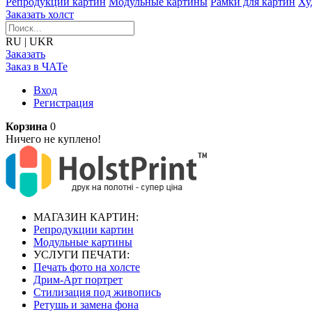
Репродукции картин
Модульные картины
Рамки для картин
Ху
Заказать холст
RU
|
UKR
Заказать
Заказ в ЧАТе
Вход
Регистрация
Корзина
0
Ничего не куплено!
МАГАЗИН КАРТИН:
Репродукции картин
Модульные картины
УСЛУГИ ПЕЧАТИ:
Печать фото на холсте
Дрим-Арт портрет
Стилизация под живопись
Ретушь и замена фона