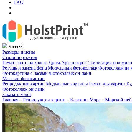
FAQ
Размеры и цены
Стили портретов
Печать фото на холсте
Дрим-Арт портрет
Стилизация под жив
Ретушь и замена фона
Модульный фотоколлаж
Фотоколлаж на 
Фотокартина с часами
Фотоколлаж он-лайн
Магазин фотокартин
Репродукции картин
Модульные картины
Рамки для картин
Ху
Фотоколлаж он-лайн
Заказать холст
Главная
»
Репродукции картин
»
Картины Море
»
Морской пей