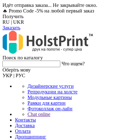
Идёт отправка заказа... Не закрывайте окно.
🔥 Promo Code -5%
на любой первый заказ
Получить
RU
|
UKR
Заказать
Поиск по каталогу
Что ищем?
Оберiть мову
УКР
|
РУС
Дизайнерские услуги
Репродукции на холсте
Модульные картины
Рамки для картин
Фотоколлаж он-лайн
Chat online
Контакты
Доставка
Оплата
Дропшиппинг