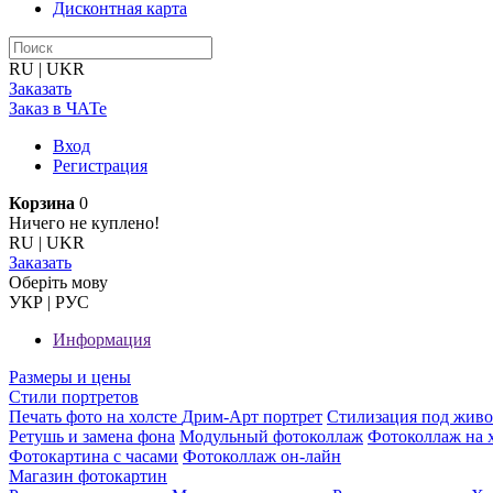
Дисконтная карта
RU
|
UKR
Заказать
Заказ в ЧАТе
Вход
Регистрация
Корзина
0
Ничего не куплено!
RU
|
UKR
Заказать
Оберiть мову
УКР
|
РУС
Информация
Размеры и цены
Стили портретов
Печать фото на холсте
Дрим-Арт портрет
Стилизация под жив
Ретушь и замена фона
Модульный фотоколлаж
Фотоколлаж на 
Фотокартина с часами
Фотоколлаж он-лайн
Магазин фотокартин