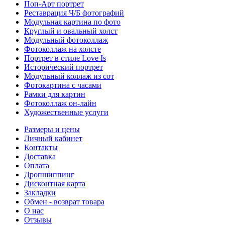
Поп-Арт портрет
Реставрация Ч/Б фотографий
Модульная картина по фото
Круглый и овальный холст
Модульный фотоколлаж
Фотоколлаж на холсте
Портрет в стиле Love Is
Исторический портрет
Модульный коллаж из сот
Фотокартина с часами
Рамки для картин
Фотоколлаж он-лайн
Художественные услуги
Размеры и цены
Личный кабинет
Контакты
Доставка
Оплата
Дропшиппинг
Дисконтная карта
Закладки
Обмен - возврат товара
О нас
Отзывы