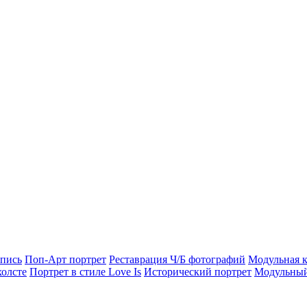
опись
Поп-Арт портрет
Реставрация Ч/Б фотографий
Модульная к
холсте
Портрет в стиле Love Is
Исторический портрет
Модульный