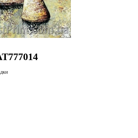
AT777014
адки