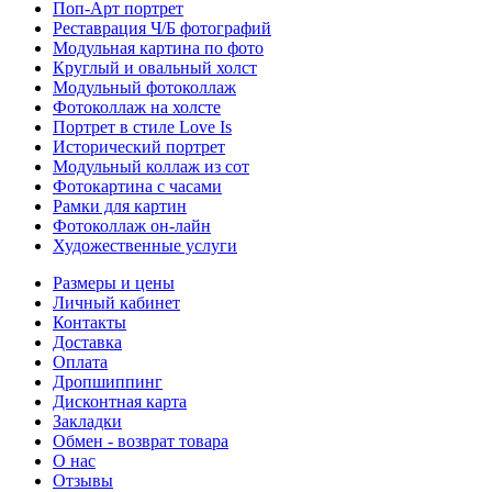
Поп-Арт портрет
Реставрация Ч/Б фотографий
Модульная картина по фото
Круглый и овальный холст
Модульный фотоколлаж
Фотоколлаж на холсте
Портрет в стиле Love Is
Исторический портрет
Модульный коллаж из сот
Фотокартина с часами
Рамки для картин
Фотоколлаж он-лайн
Художественные услуги
Размеры и цены
Личный кабинет
Контакты
Доставка
Оплата
Дропшиппинг
Дисконтная карта
Закладки
Обмен - возврат товара
О нас
Отзывы