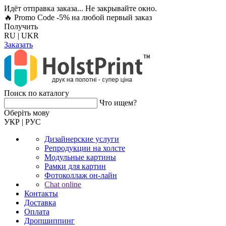
Идёт отправка заказа... Не закрывайте окно.
🔥 Promo Code -5%
на любой первый заказ
Получить
RU
|
UKR
Заказать
Поиск по каталогу
Что ищем?
Оберiть мову
УКР
|
РУС
Дизайнерские услуги
Репродукции на холсте
Модульные картины
Рамки для картин
Фотоколлаж он-лайн
Chat online
Контакты
Доставка
Оплата
Дропшиппинг