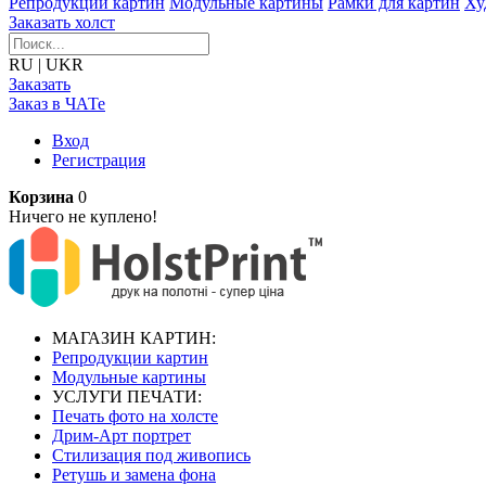
Репродукции картин
Модульные картины
Рамки для картин
Ху
Заказать холст
RU
|
UKR
Заказать
Заказ в ЧАТе
Вход
Регистрация
Корзина
0
Ничего не куплено!
МАГАЗИН КАРТИН:
Репродукции картин
Модульные картины
УСЛУГИ ПЕЧАТИ:
Печать фото на холсте
Дрим-Арт портрет
Стилизация под живопись
Ретушь и замена фона