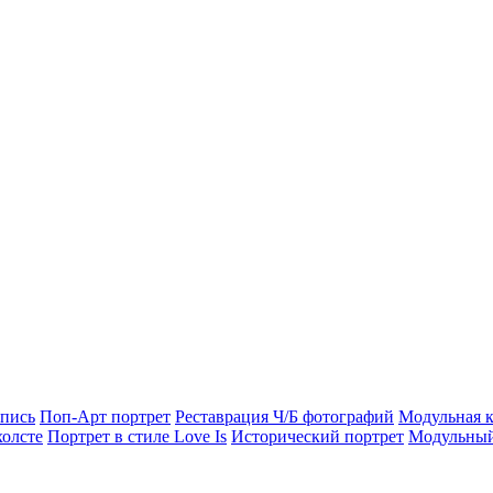
опись
Поп-Арт портрет
Реставрация Ч/Б фотографий
Модульная к
холсте
Портрет в стиле Love Is
Исторический портрет
Модульный