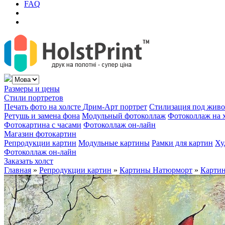
FAQ
Размеры и цены
Стили портретов
Печать фото на холсте
Дрим-Арт портрет
Стилизация под жив
Ретушь и замена фона
Модульный фотоколлаж
Фотоколлаж на 
Фотокартина с часами
Фотоколлаж он-лайн
Магазин фотокартин
Репродукции картин
Модульные картины
Рамки для картин
Ху
Фотоколлаж он-лайн
Заказать холст
Главная
»
Репродукции картин
»
Картины Натюрморт
»
Картин