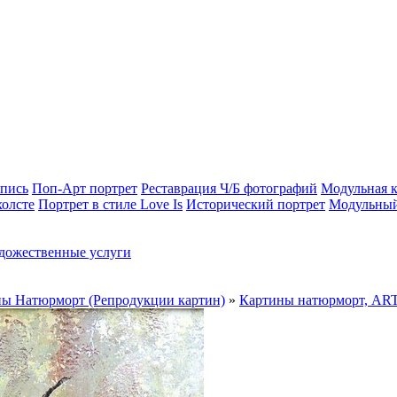
опись
Поп-Арт портрет
Реставрация Ч/Б фотографий
Модульная к
холсте
Портрет в стиле Love Is
Исторический портрет
Модульный
дожественные услуги
ы Натюрморт (Репродукции картин)
»
Картины натюрморт, AR