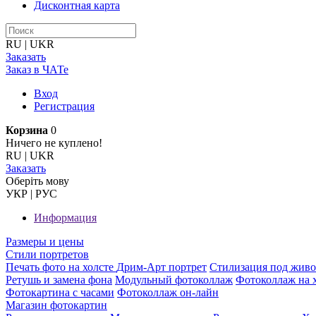
Дисконтная карта
RU
|
UKR
Заказать
Заказ в ЧАТе
Вход
Регистрация
Корзина
0
Ничего не куплено!
RU
|
UKR
Заказать
Оберiть мову
УКР
|
РУС
Информация
Размеры и цены
Стили портретов
Печать фото на холсте
Дрим-Арт портрет
Стилизация под жив
Ретушь и замена фона
Модульный фотоколлаж
Фотоколлаж на 
Фотокартина с часами
Фотоколлаж он-лайн
Магазин фотокартин