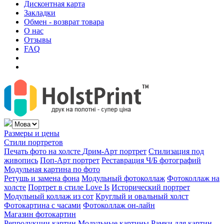
Дисконтная карта
Закладки
Обмен - возврат товара
О нас
Отзывы
FAQ
Размеры и цены
Стили портретов
Печать фото на холсте
Дрим-Арт портрет
Стилизация под
живопись
Поп-Арт портрет
Реставрация Ч/Б фотографий
Модульная картина по фото
Ретушь и замена фона
Модульный фотоколлаж
Фотоколлаж на
холсте
Портрет в стиле Love Is
Исторический портрет
Модульный коллаж из сот
Круглый и овальный холст
Фотокартина с часами
Фотоколлаж он-лайн
Магазин фотокартин
Репродукции картин
Модульные картины
Рамки для картин