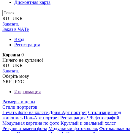
Дисконтная карта
RU
|
UKR
Заказать
Заказ в ЧАТе
Вход
Регистрация
Корзина
0
Ничего не куплено!
RU
|
UKR
Заказать
Оберiть мову
УКР
|
РУС
Информация
Размеры и цены
Стили портретов
Печать фото на холсте
Дрим-Арт портрет
Стилизация под
живопись
Поп-Арт портрет
Реставрация Ч/Б фотографий
Модульная картина по фото
Круглый и овальный холст
Ретушь и замена фона
Модульный фотоколлаж
Фотоколлаж на