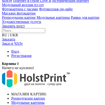
холсте
Портрет в стиле Love Is
Исторический портрет
Модульный коллаж из сот
Фотокартина с часами
Фотоколлаж он-лайн
Магазин фотокартин
Репродукции картин
Модульные картины
Рамки для картин
Художественные услуги
Заказать холст
RU
|
UKR
Заказать
Заказ в ЧАТе
Вход
Регистрация
Корзина
0
Ничего не куплено!
МАГАЗИН КАРТИН:
Репродукции картин
Модульные картины