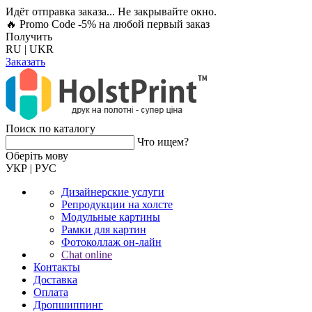
Идёт отправка заказа... Не закрывайте окно.
🔥 Promo Code -5%
на любой первый заказ
Получить
RU
|
UKR
Заказать
Поиск по каталогу
Что ищем?
Оберiть мову
УКР
|
РУС
Дизайнерские услуги
Репродукции на холсте
Модульные картины
Рамки для картин
Фотоколлаж он-лайн
Chat online
Контакты
Доставка
Оплата
Дропшиппинг