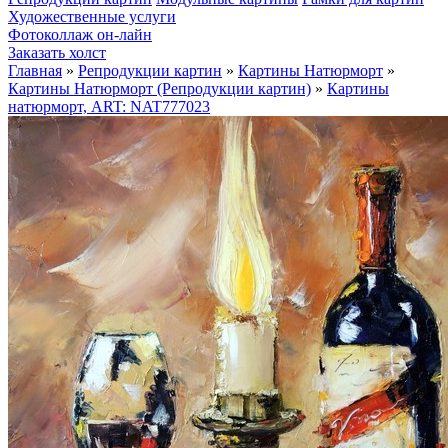
Художественные услуги
Фотоколлаж он-лайн
Заказать холст
Главная
»
Репродукции картин
»
Картины Натюрморт
»
Картины Натюрморт (Репродукции картин)
»
Картины
натюрморт, ART: NAT777023