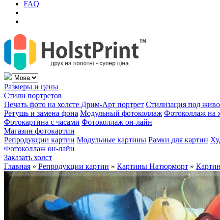
FAQ
Размеры и цены
Стили портретов
Печать фото на холсте
Дрим-Арт портрет
Стилизация под жив
Ретушь и замена фона
Модульный фотоколлаж
Фотоколлаж на 
Фотокартина с часами
Фотоколлаж он-лайн
Магазин фотокартин
Репродукции картин
Модульные картины
Рамки для картин
Ху
Фотоколлаж он-лайн
Заказать холст
Главная
»
Репродукции картин
»
Картины Натюрморт
»
Картин