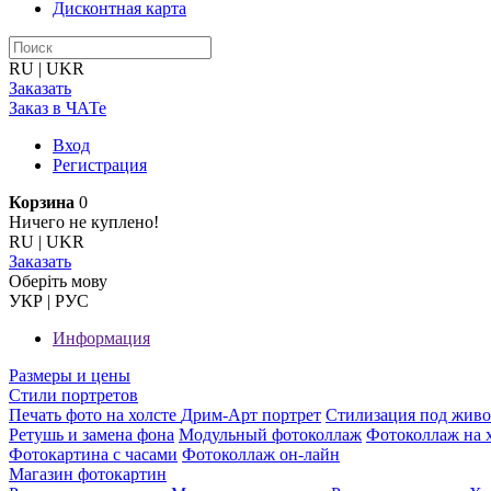
Дисконтная карта
RU
|
UKR
Заказать
Заказ в ЧАТе
Вход
Регистрация
Корзина
0
Ничего не куплено!
RU
|
UKR
Заказать
Оберiть мову
УКР
|
РУС
Информация
Размеры и цены
Стили портретов
Печать фото на холсте
Дрим-Арт портрет
Стилизация под жив
Ретушь и замена фона
Модульный фотоколлаж
Фотоколлаж на 
Фотокартина с часами
Фотоколлаж он-лайн
Магазин фотокартин