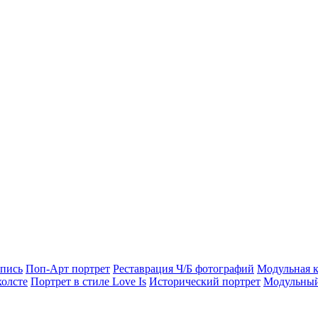
опись
Поп-Арт портрет
Реставрация Ч/Б фотографий
Модульная к
холсте
Портрет в стиле Love Is
Исторический портрет
Модульный