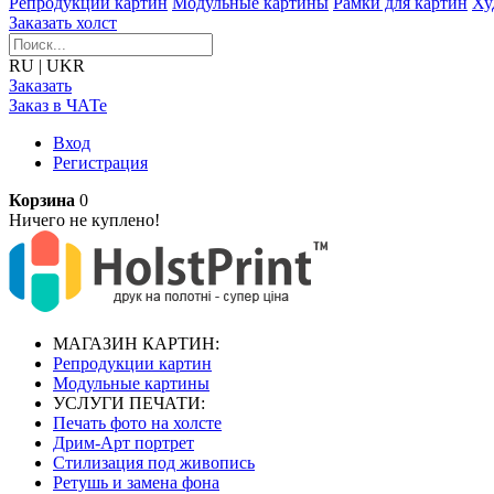
Репродукции картин
Модульные картины
Рамки для картин
Ху
Заказать холст
RU
|
UKR
Заказать
Заказ в ЧАТе
Вход
Регистрация
Корзина
0
Ничего не куплено!
МАГАЗИН КАРТИН:
Репродукции картин
Модульные картины
УСЛУГИ ПЕЧАТИ:
Печать фото на холсте
Дрим-Арт портрет
Стилизация под живопись
Ретушь и замена фона