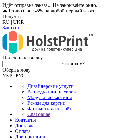
Идёт отправка заказа... Не закрывайте окно.
🔥 Promo Code -5%
на любой первый заказ
Получить
RU
|
UKR
Заказать
Поиск по каталогу
Что ищем?
Оберiть мову
УКР
|
РУС
Дизайнерские услуги
Репродукции на холсте
Модульные картины
Рамки для картин
Фотоколлаж он-лайн
Chat online
Контакты
Доставка
Оплата
Дропшиппинг