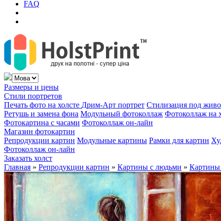
FAQ
Размеры и цены
Стили портретов
Печать фото на холсте
Дрим-Арт портрет
Стилизация под жив
Ретушь и замена фона
Модульный фотоколлаж
Фотоколлаж на 
Фотокартина с часами
Фотоколлаж он-лайн
Магазин фотокартин
Репродукции картин
Модульные картины
Рамки для картин
Ху
Фотоколлаж он-лайн
Заказать холст
Главная
»
Репродукции картин
»
Картины с людьми
»
Картины 