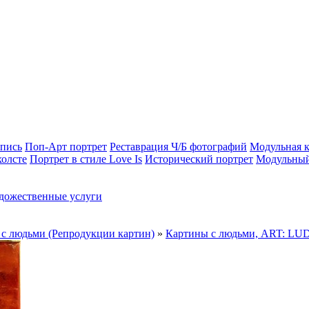
опись
Поп-Арт портрет
Реставрация Ч/Б фотографий
Модульная к
холсте
Портрет в стиле Love Is
Исторический портрет
Модульный
дожественные услуги
с людьми (Репродукции картин)
»
Картины с людьми, ART: LU