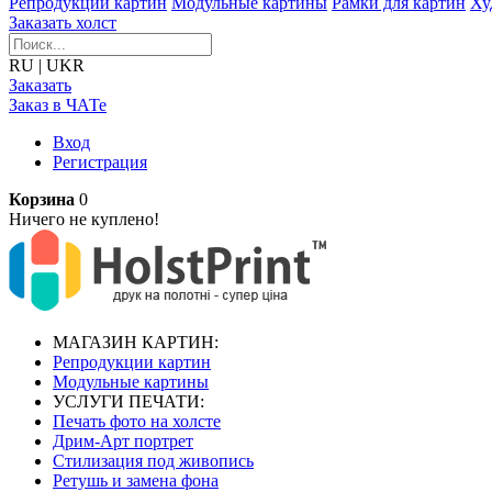
Репродукции картин
Модульные картины
Рамки для картин
Ху
Заказать холст
RU
|
UKR
Заказать
Заказ в ЧАТе
Вход
Регистрация
Корзина
0
Ничего не куплено!
МАГАЗИН КАРТИН:
Репродукции картин
Модульные картины
УСЛУГИ ПЕЧАТИ:
Печать фото на холсте
Дрим-Арт портрет
Стилизация под живопись
Ретушь и замена фона