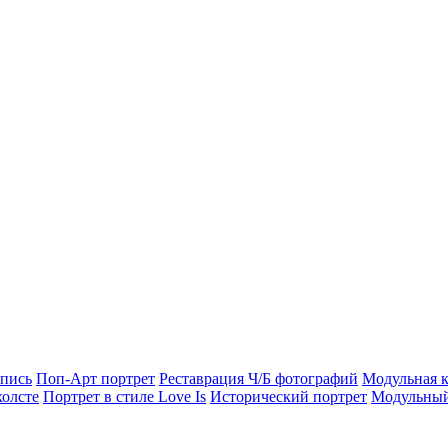
опись
Поп-Арт портрет
Реставрация Ч/Б фотографий
Модульная к
холсте
Портрет в стиле Love Is
Исторический портрет
Модульный