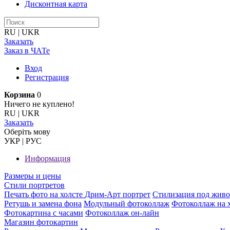
Дисконтная карта
RU
|
UKR
Заказать
Заказ в ЧАТе
Вход
Регистрация
Корзина
0
Ничего не куплено!
RU
|
UKR
Заказать
Оберiть мову
УКР
|
РУС
Информация
Размеры и цены
Стили портретов
Печать фото на холсте
Дрим-Арт портрет
Стилизация под жив
Ретушь и замена фона
Модульный фотоколлаж
Фотоколлаж на 
Фотокартина с часами
Фотоколлаж он-лайн
Магазин фотокартин