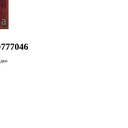
777046
адки