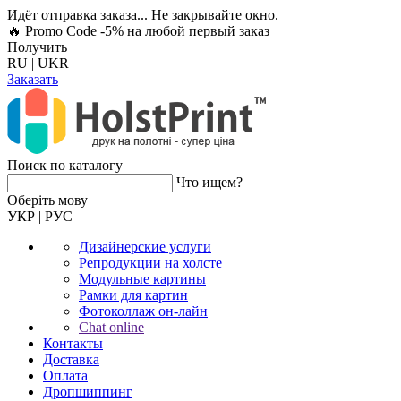
Идёт отправка заказа... Не закрывайте окно.
🔥 Promo Code -5%
на любой первый заказ
Получить
RU
|
UKR
Заказать
Поиск по каталогу
Что ищем?
Оберiть мову
УКР
|
РУС
Дизайнерские услуги
Репродукции на холсте
Модульные картины
Рамки для картин
Фотоколлаж он-лайн
Chat online
Контакты
Доставка
Оплата
Дропшиппинг