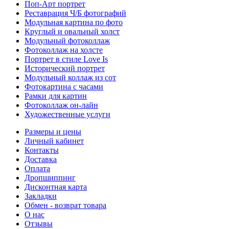
Поп-Арт портрет
Реставрация Ч/Б фотографий
Модульная картина по фото
Круглый и овальный холст
Модульный фотоколлаж
Фотоколлаж на холсте
Портрет в стиле Love Is
Исторический портрет
Модульный коллаж из сот
Фотокартина с часами
Рамки для картин
Фотоколлаж он-лайн
Художественные услуги
Размеры и цены
Личный кабинет
Контакты
Доставка
Оплата
Дропшиппинг
Дисконтная карта
Закладки
Обмен - возврат товара
О нас
Отзывы