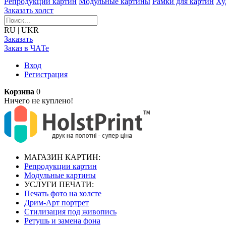
Репродукции картин
Модульные картины
Рамки для картин
Ху
Заказать холст
RU
|
UKR
Заказать
Заказ в ЧАТе
Вход
Регистрация
Корзина
0
Ничего не куплено!
МАГАЗИН КАРТИН:
Репродукции картин
Модульные картины
УСЛУГИ ПЕЧАТИ:
Печать фото на холсте
Дрим-Арт портрет
Стилизация под живопись
Ретушь и замена фона