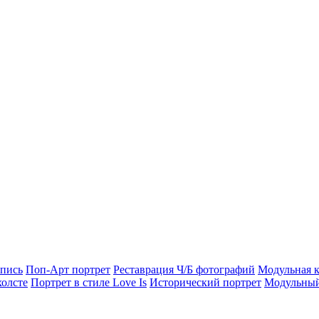
опись
Поп-Арт портрет
Реставрация Ч/Б фотографий
Модульная к
холсте
Портрет в стиле Love Is
Исторический портрет
Модульный