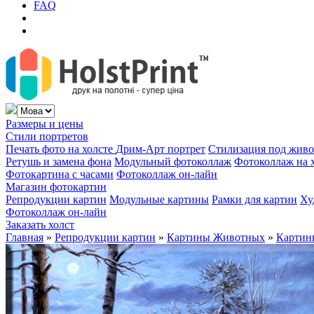
FAQ
Размеры и цены
Стили портретов
Печать фото на холсте
Дрим-Арт портрет
Стилизация под жив
Ретушь и замена фона
Модульный фотоколлаж
Фотоколлаж на 
Фотокартина с часами
Фотоколлаж он-лайн
Магазин фотокартин
Репродукции картин
Модульные картины
Рамки для картин
Ху
Фотоколлаж он-лайн
Заказать холст
Главная
»
Репродукции картин
»
Картины Животных
»
Картин