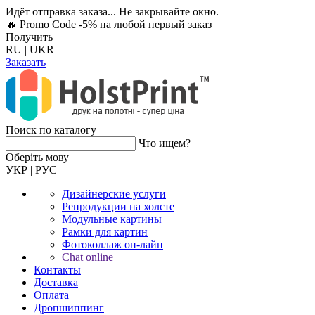
Идёт отправка заказа... Не закрывайте окно.
🔥 Promo Code -5%
на любой первый заказ
Получить
RU
|
UKR
Заказать
Поиск по каталогу
Что ищем?
Оберiть мову
УКР
|
РУС
Дизайнерские услуги
Репродукции на холсте
Модульные картины
Рамки для картин
Фотоколлаж он-лайн
Chat online
Контакты
Доставка
Оплата
Дропшиппинг