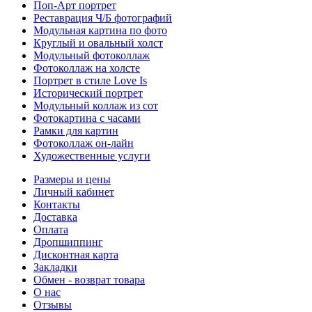
Поп-Арт портрет
Реставрация Ч/Б фотографий
Модульная картина по фото
Круглый и овальный холст
Модульный фотоколлаж
Фотоколлаж на холсте
Портрет в стиле Love Is
Исторический портрет
Модульный коллаж из сот
Фотокартина с часами
Рамки для картин
Фотоколлаж он-лайн
Художественные услуги
Размеры и цены
Личный кабинет
Контакты
Доставка
Оплата
Дропшиппинг
Дисконтная карта
Закладки
Обмен - возврат товара
О нас
Отзывы