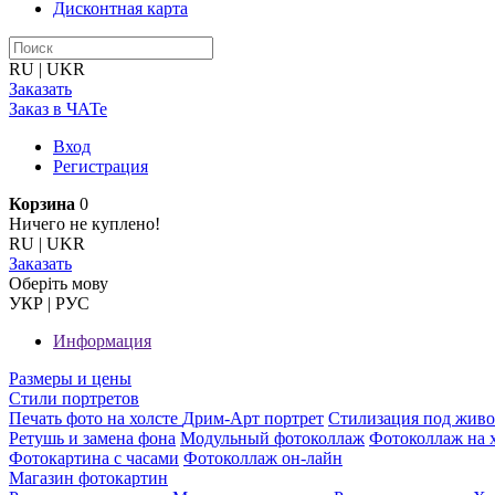
Дисконтная карта
RU
|
UKR
Заказать
Заказ в ЧАТе
Вход
Регистрация
Корзина
0
Ничего не куплено!
RU
|
UKR
Заказать
Оберiть мову
УКР
|
РУС
Информация
Размеры и цены
Стили портретов
Печать фото на холсте
Дрим-Арт портрет
Стилизация под жив
Ретушь и замена фона
Модульный фотоколлаж
Фотоколлаж на 
Фотокартина с часами
Фотоколлаж он-лайн
Магазин фотокартин