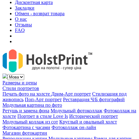
Дисконтная карта
Закладки
Обмен - возврат товара
О нас
Отзывы
FAQ
Размеры и цены
Стили портретов
Печать фото на холсте
Дрим-Арт портрет
Стилизация под
живопись
Поп-Арт портрет
Реставрация Ч/Б фотографий
Модульная картина по фото
Ретушь и замена фона
Модульный фотоколлаж
Фотоколлаж на
холсте
Портрет в стиле Love Is
Исторический портрет
Модульный коллаж из сот
Круглый и овальный холст
Фотокартина с часами
Фотоколлаж он-лайн
Магазин фотокартин
Репродукции картин
Модульные картины
Рамки для картин