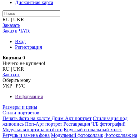
Дисконтная карта
RU
|
UKR
Заказать
Заказ в ЧАТе
Вход
Регистрация
Корзина
0
Ничего не куплено!
RU
|
UKR
Заказать
Оберiть мову
УКР
|
РУС
Информация
Размеры и цены
Стили портретов
Печать фото на холсте
Дрим-Арт портрет
Стилизация под
живопись
Поп-Арт портрет
Реставрация Ч/Б фотографий
Модульная картина по фото
Круглый и овальный холст
Ретушь и замена фона
Модульный фотоколлаж
Фотоколлаж на