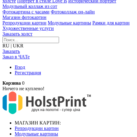
холсте
Портрет в стиле Love Is
Исторический портрет
Модульный коллаж из сот
Фотокартина с часами
Фотоколлаж он-лайн
Магазин фотокартин
Репродукции картин
Модульные картины
Рамки для картин
Художественные услуги
Заказать холст
RU
|
UKR
Заказать
Заказ в ЧАТе
Вход
Регистрация
Корзина
0
Ничего не куплено!
МАГАЗИН КАРТИН:
Репродукции картин
Модульные картины