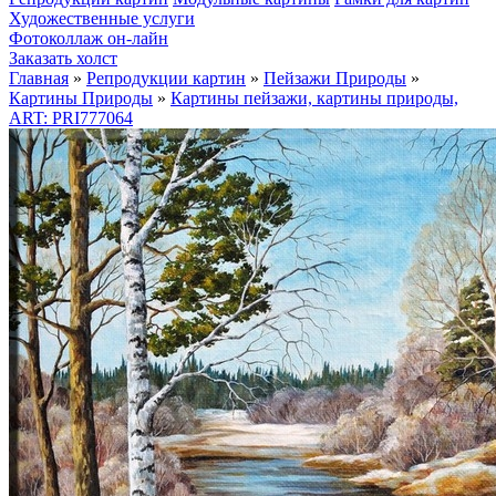
Художественные услуги
Фотоколлаж он-лайн
Заказать холст
Главная
»
Репродукции картин
»
Пейзажи Природы
»
Картины Природы
»
Картины пейзажи, картины природы,
ART: PRI777064