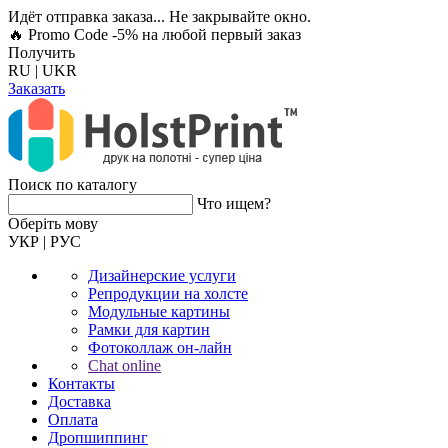
Идёт отправка заказа... Не закрывайте окно.
🔥 Promo Code -5%
на любой первый заказ
Получить
RU
|
UKR
Заказать
Поиск по каталогу
Что ищем?
Оберiть мову
УКР
|
РУС
Дизайнерские услуги
Репродукции на холсте
Модульные картины
Рамки для картин
Фотоколлаж он-лайн
Chat online
Контакты
Доставка
Оплата
Дропшиппинг