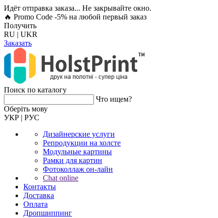
Идёт отправка заказа... Не закрывайте окно.
🔥 Promo Code -5%
на любой первый заказ
Получить
RU
|
UKR
Заказать
Поиск по каталогу
Что ищем?
Оберiть мову
УКР
|
РУС
Дизайнерские услуги
Репродукции на холсте
Модульные картины
Рамки для картин
Фотоколлаж он-лайн
Chat online
Контакты
Доставка
Оплата
Дропшиппинг