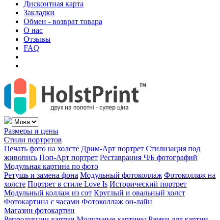
Дисконтная карта
Закладки
Обмен - возврат товара
О нас
Отзывы
FAQ
Размеры и цены
Стили портретов
Печать фото на холсте
Дрим-Арт портрет
Стилизация под
живопись
Поп-Арт портрет
Реставрация Ч/Б фотографий
Модульная картина по фото
Ретушь и замена фона
Модульный фотоколлаж
Фотоколлаж на
холсте
Портрет в стиле Love Is
Исторический портрет
Модульный коллаж из сот
Круглый и овальный холст
Фотокартина с часами
Фотоколлаж он-лайн
Магазин фотокартин
Репродукции картин
Модульные картины
Рамки для картин