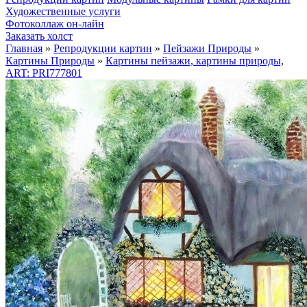
Художественные услуги
Фотоколлаж он-лайн
Заказать холст
Главная
»
Репродукции картин
»
Пейзажи Природы
»
Картины Природы
»
Картины пейзажи, картины природы,
ART: PRI777801