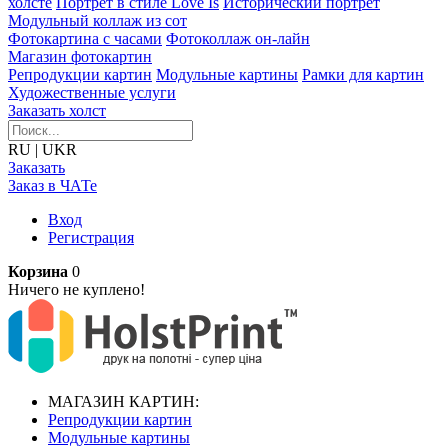
холсте
Портрет в стиле Love Is
Исторический портрет
Модульный коллаж из сот
Фотокартина с часами
Фотоколлаж он-лайн
Магазин фотокартин
Репродукции картин
Модульные картины
Рамки для картин
Художественные услуги
Заказать холст
RU
|
UKR
Заказать
Заказ в ЧАТе
Вход
Регистрация
Корзина
0
Ничего не куплено!
МАГАЗИН КАРТИН:
Репродукции картин
Модульные картины