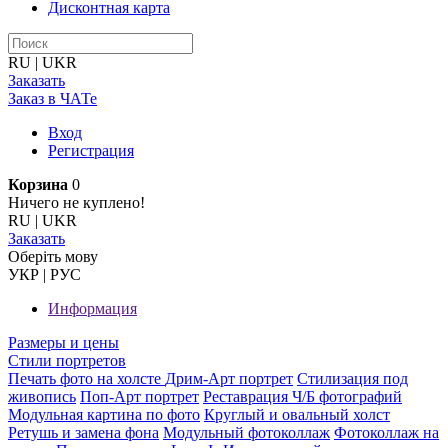
Дисконтная карта
RU
|
UKR
Заказать
Заказ в ЧАТе
Вход
Регистрация
Корзина
0
Ничего не куплено!
RU
|
UKR
Заказать
Оберiть мову
УКР
|
РУС
Информация
Размеры и цены
Стили портретов
Печать фото на холсте
Дрим-Арт портрет
Стилизация под
живопись
Поп-Арт портрет
Реставрация Ч/Б фотографий
Модульная картина по фото
Круглый и овальный холст
Ретушь и замена фона
Модульный фотоколлаж
Фотоколлаж на