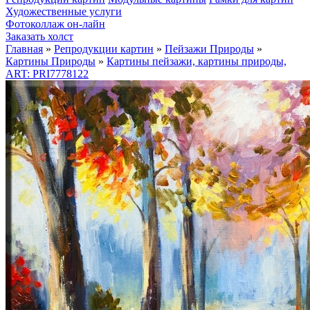
Художественные услуги
Фотоколлаж он-лайн
Заказать холст
Главная
»
Репродукции картин
»
Пейзажи Природы
»
Картины Природы
»
Картины пейзажи, картины природы,
ART: PRI7778122