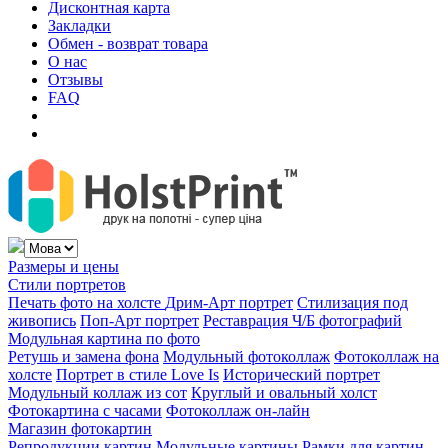
Дисконтная карта
Закладки
Обмен - возврат товара
О нас
Отзывы
FAQ
Размеры и цены
Стили портретов
Печать фото на холсте
Дрим-Арт портрет
Стилизация под
живопись
Поп-Арт портрет
Реставрация Ч/Б фотографий
Модульная картина по фото
Ретушь и замена фона
Модульный фотоколлаж
Фотоколлаж на
холсте
Портрет в стиле Love Is
Исторический портрет
Модульный коллаж из сот
Круглый и овальный холст
Фотокартина с часами
Фотоколлаж он-лайн
Магазин фотокартин
Репродукции картин
Модульные картины
Рамки для картин