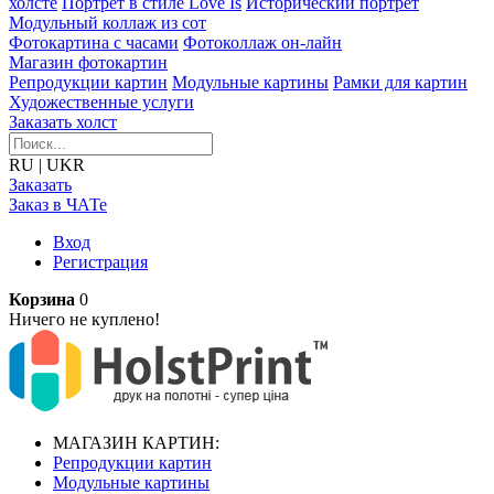
холсте
Портрет в стиле Love Is
Исторический портрет
Модульный коллаж из сот
Фотокартина с часами
Фотоколлаж он-лайн
Магазин фотокартин
Репродукции картин
Модульные картины
Рамки для картин
Художественные услуги
Заказать холст
RU
|
UKR
Заказать
Заказ в ЧАТе
Вход
Регистрация
Корзина
0
Ничего не куплено!
МАГАЗИН КАРТИН:
Репродукции картин
Модульные картины