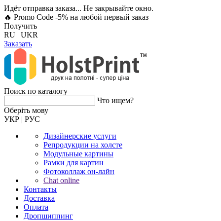
Идёт отправка заказа... Не закрывайте окно.
🔥 Promo Code -5%
на любой первый заказ
Получить
RU
|
UKR
Заказать
Поиск по каталогу
Что ищем?
Оберiть мову
УКР
|
РУС
Дизайнерские услуги
Репродукции на холсте
Модульные картины
Рамки для картин
Фотоколлаж он-лайн
Chat online
Контакты
Доставка
Оплата
Дропшиппинг