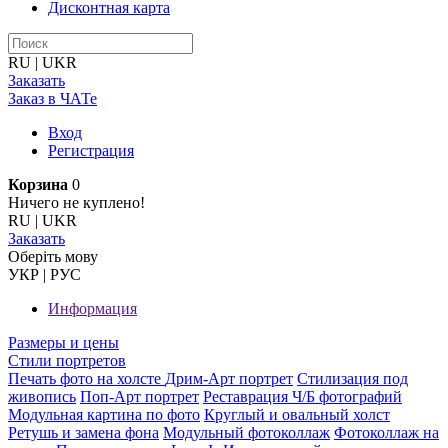
Дисконтная карта
RU
|
UKR
Заказать
Заказ в ЧАТе
Вход
Регистрация
Корзина
0
Ничего не куплено!
RU
|
UKR
Заказать
Оберiть мову
УКР
|
РУС
Информация
Размеры и цены
Стили портретов
Печать фото на холсте
Дрим-Арт портрет
Стилизация под
живопись
Поп-Арт портрет
Реставрация Ч/Б фотографий
Модульная картина по фото
Круглый и овальный холст
Ретушь и замена фона
Модульный фотоколлаж
Фотоколлаж на