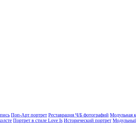
опись
Поп-Арт портрет
Реставрация Ч/Б фотографий
Модульная к
холсте
Портрет в стиле Love Is
Исторический портрет
Модульный