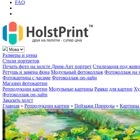
FAQ
Размеры и цены
Стили портретов
Печать фото на холсте
Дрим-Арт портрет
Стилизация под жив
Ретушь и замена фона
Модульный фотоколлаж
Фотоколлаж на 
Фотокартина с часами
Фотоколлаж он-лайн
Магазин фотокартин
Репродукции картин
Модульные картины
Рамки для картин
Ху
Фотоколлаж он-лайн
Заказать холст
Главная
»
Репродукции картин
»
Пейзажи Природы
»
Картины