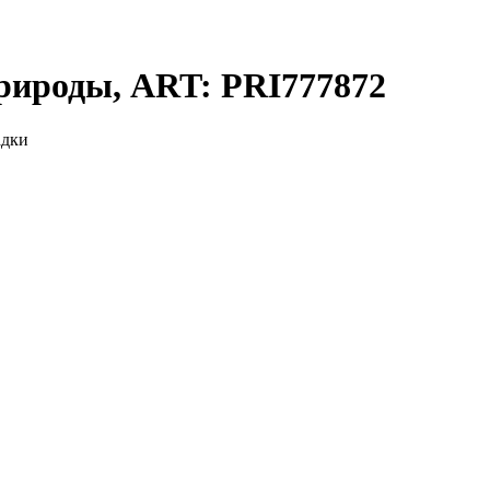
рироды, ART: PRI777872
адки