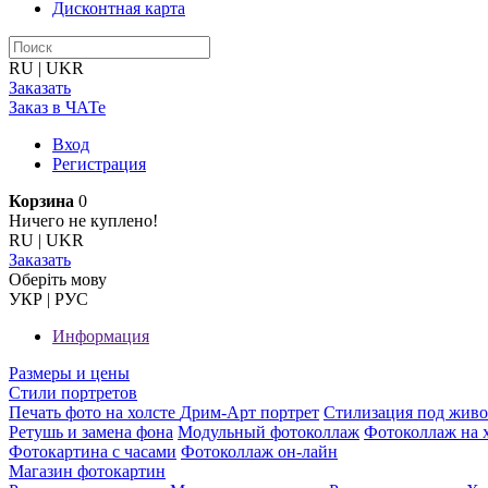
Дисконтная карта
RU
|
UKR
Заказать
Заказ в ЧАТе
Вход
Регистрация
Корзина
0
Ничего не куплено!
RU
|
UKR
Заказать
Оберiть мову
УКР
|
РУС
Информация
Размеры и цены
Стили портретов
Печать фото на холсте
Дрим-Арт портрет
Стилизация под жив
Ретушь и замена фона
Модульный фотоколлаж
Фотоколлаж на 
Фотокартина с часами
Фотоколлаж он-лайн
Магазин фотокартин