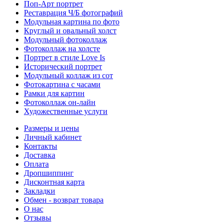
Поп-Арт портрет
Реставрация Ч/Б фотографий
Модульная картина по фото
Круглый и овальный холст
Модульный фотоколлаж
Фотоколлаж на холсте
Портрет в стиле Love Is
Исторический портрет
Модульный коллаж из сот
Фотокартина с часами
Рамки для картин
Фотоколлаж он-лайн
Художественные услуги
Размеры и цены
Личный кабинет
Контакты
Доставка
Оплата
Дропшиппинг
Дисконтная карта
Закладки
Обмен - возврат товара
О нас
Отзывы