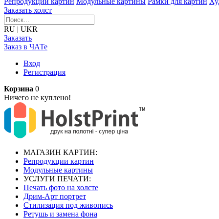
Репродукции картин
Модульные картины
Рамки для картин
Ху
Заказать холст
RU
|
UKR
Заказать
Заказ в ЧАТе
Вход
Регистрация
Корзина
0
Ничего не куплено!
МАГАЗИН КАРТИН:
Репродукции картин
Модульные картины
УСЛУГИ ПЕЧАТИ:
Печать фото на холсте
Дрим-Арт портрет
Стилизация под живопись
Ретушь и замена фона