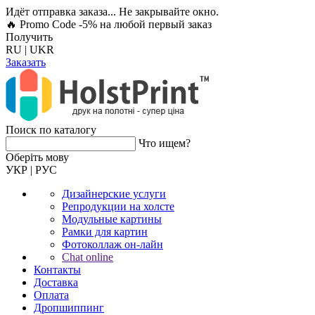
Идёт отправка заказа... Не закрывайте окно.
🔥 Promo Code -5%
на любой первый заказ
Получить
RU
|
UKR
Заказать
Поиск по каталогу
Что ищем?
Оберiть мову
УКР
|
РУС
Дизайнерские услуги
Репродукции на холсте
Модульные картины
Рамки для картин
Фотоколлаж он-лайн
Chat online
Контакты
Доставка
Оплата
Дропшиппинг