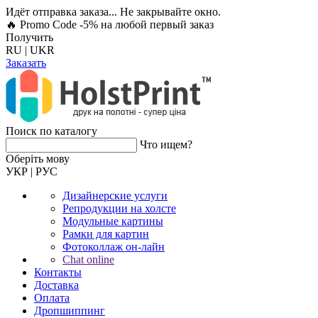
Идёт отправка заказа... Не закрывайте окно.
🔥 Promo Code -5%
на любой первый заказ
Получить
RU
|
UKR
Заказать
Поиск по каталогу
Что ищем?
Оберiть мову
УКР
|
РУС
Дизайнерские услуги
Репродукции на холсте
Модульные картины
Рамки для картин
Фотоколлаж он-лайн
Chat online
Контакты
Доставка
Оплата
Дропшиппинг