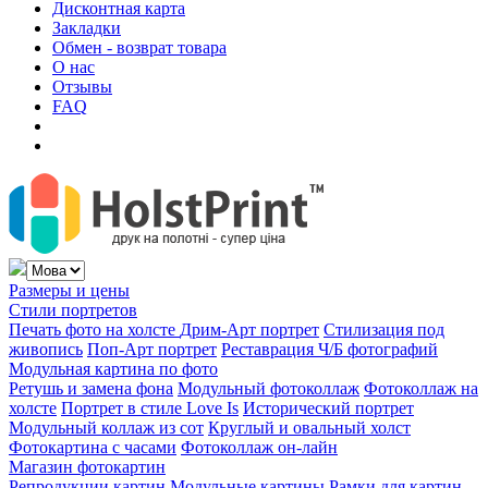
Дисконтная карта
Закладки
Обмен - возврат товара
О нас
Отзывы
FAQ
Размеры и цены
Стили портретов
Печать фото на холсте
Дрим-Арт портрет
Стилизация под
живопись
Поп-Арт портрет
Реставрация Ч/Б фотографий
Модульная картина по фото
Ретушь и замена фона
Модульный фотоколлаж
Фотоколлаж на
холсте
Портрет в стиле Love Is
Исторический портрет
Модульный коллаж из сот
Круглый и овальный холст
Фотокартина с часами
Фотоколлаж он-лайн
Магазин фотокартин
Репродукции картин
Модульные картины
Рамки для картин