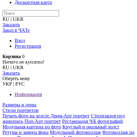
Дисконтная карта
RU
|
UKR
Заказать
Заказ в ЧАТе
Вход
Регистрация
Корзина
0
Ничего не куплено!
RU
|
UKR
Заказать
Оберiть мову
УКР
|
РУС
Информация
Размеры и цены
Стили портретов
Печать фото на холсте
Дрим-Арт портрет
Стилизация под
живопись
Поп-Арт портрет
Реставрация Ч/Б фотографий
Модульная картина по фото
Круглый и овальный холст
Ретушь и замена фона
Модульный фотоколлаж
Фотоколлаж на