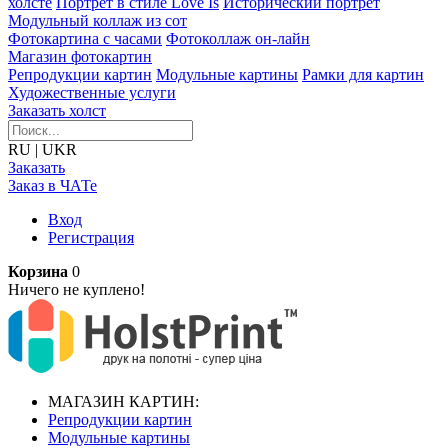
холсте
Портрет в стиле Love Is
Исторический портрет
Модульный коллаж из сот
Фотокартина с часами
Фотоколлаж он-лайн
Магазин фотокартин
Репродукции картин
Модульные картины
Рамки для картин
Художественные услуги
Заказать холст
RU
|
UKR
Заказать
Заказ в ЧАТе
Вход
Регистрация
Корзина
0
Ничего не куплено!
МАГАЗИН КАРТИН:
Репродукции картин
Модульные картины