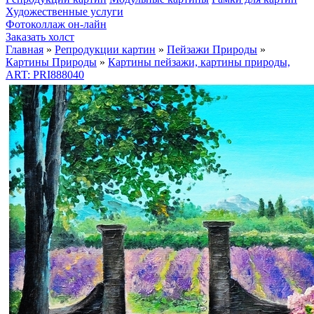
Художественные услуги
Фотоколлаж он-лайн
Заказать холст
Главная
»
Репродукции картин
»
Пейзажи Природы
»
Картины Природы
»
Картины пейзажи, картины природы,
ART: PRI888040