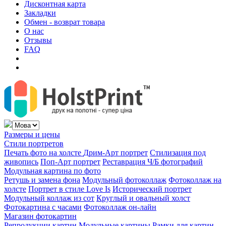
Дисконтная карта
Закладки
Обмен - возврат товара
О нас
Отзывы
FAQ
Размеры и цены
Стили портретов
Печать фото на холсте
Дрим-Арт портрет
Стилизация под
живопись
Поп-Арт портрет
Реставрация Ч/Б фотографий
Модульная картина по фото
Ретушь и замена фона
Модульный фотоколлаж
Фотоколлаж на
холсте
Портрет в стиле Love Is
Исторический портрет
Модульный коллаж из сот
Круглый и овальный холст
Фотокартина с часами
Фотоколлаж он-лайн
Магазин фотокартин
Репродукции картин
Модульные картины
Рамки для картин