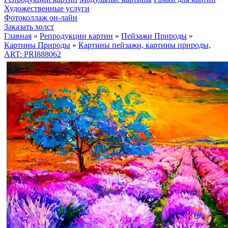
Художественные услуги
Фотоколлаж он-лайн
Заказать холст
Главная
»
Репродукции картин
»
Пейзажи Природы
»
Картины Природы
»
Картины пейзажи, картины природы,
ART: PRI888062