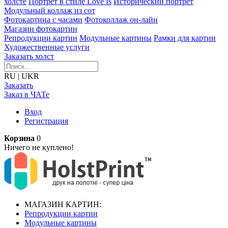
холсте
Портрет в стиле Love Is
Исторический портрет
Модульный коллаж из сот
Фотокартина с часами
Фотоколлаж он-лайн
Магазин фотокартин
Репродукции картин
Модульные картины
Рамки для картин
Художественные услуги
Заказать холст
RU
|
UKR
Заказать
Заказ в ЧАТе
Вход
Регистрация
Корзина
0
Ничего не куплено!
МАГАЗИН КАРТИН:
Репродукции картин
Модульные картины