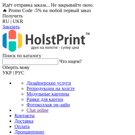
Идёт отправка заказа... Не закрывайте окно.
🔥 Promo Code -5%
на любой первый заказ
Получить
RU
|
UKR
Заказать
Поиск по каталогу
Что ищем?
Оберiть мову
УКР
|
РУС
Дизайнерские услуги
Репродукции на холсте
Модульные картины
Рамки для картин
Фотоколлаж он-лайн
Chat online
Контакты
Доставка
Оплата
Дропшиппинг