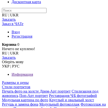
Дисконтная карта
RU
|
UKR
Заказать
Заказ в ЧАТе
Вход
Регистрация
Корзина
0
Ничего не куплено!
RU
|
UKR
Заказать
Оберiть мову
УКР
|
РУС
Информация
Размеры и цены
Стили портретов
Печать фото на холсте
Дрим-Арт портрет
Стилизация под
живопись
Поп-Арт портрет
Реставрация Ч/Б фотографий
Модульная картина по фото
Круглый и овальный холст
Ретушь и замена фона
Модульный фотоколлаж
Фотоколлаж на