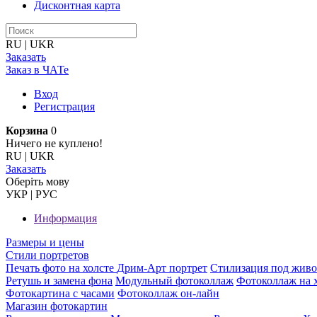
Дисконтная карта
RU
|
UKR
Заказать
Заказ в ЧАТе
Вход
Регистрация
Корзина
0
Ничего не куплено!
RU
|
UKR
Заказать
Оберiть мову
УКР
|
РУС
Информация
Размеры и цены
Стили портретов
Печать фото на холсте
Дрим-Арт портрет
Стилизация под жив
Ретушь и замена фона
Модульный фотоколлаж
Фотоколлаж на 
Фотокартина с часами
Фотоколлаж он-лайн
Магазин фотокартин