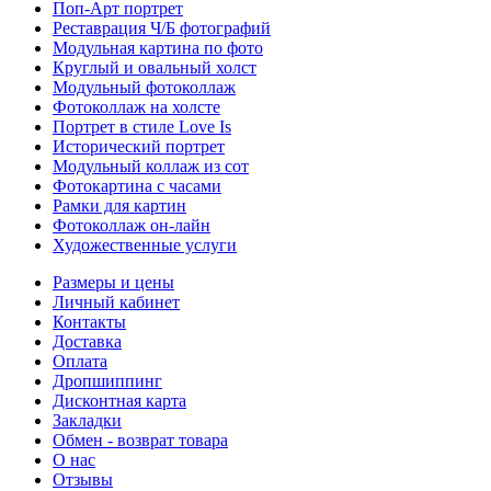
Поп-Арт портрет
Реставрация Ч/Б фотографий
Модульная картина по фото
Круглый и овальный холст
Модульный фотоколлаж
Фотоколлаж на холсте
Портрет в стиле Love Is
Исторический портрет
Модульный коллаж из сот
Фотокартина с часами
Рамки для картин
Фотоколлаж он-лайн
Художественные услуги
Размеры и цены
Личный кабинет
Контакты
Доставка
Оплата
Дропшиппинг
Дисконтная карта
Закладки
Обмен - возврат товара
О нас
Отзывы