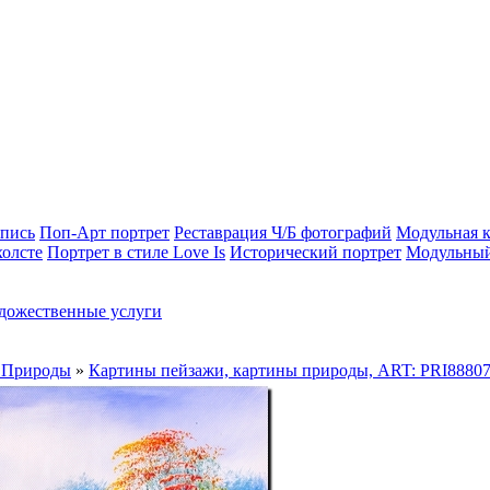
опись
Поп-Арт портрет
Реставрация Ч/Б фотографий
Модульная к
холсте
Портрет в стиле Love Is
Исторический портрет
Модульный
дожественные услуги
 Природы
»
Картины пейзажи, картины природы, ART: PRI8880