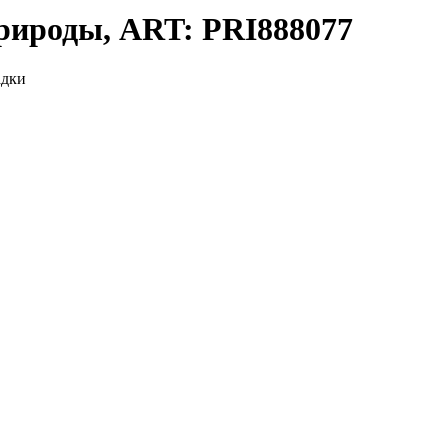
рироды, ART: PRI888077
адки