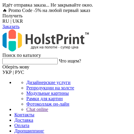
Идёт отправка заказа... Не закрывайте окно.
🔥 Promo Code -5%
на любой первый заказ
Получить
RU
|
UKR
Заказать
Поиск по каталогу
Что ищем?
Оберiть мову
УКР
|
РУС
Дизайнерские услуги
Репродукции на холсте
Модульные картины
Рамки для картин
Фотоколлаж он-лайн
Chat online
Контакты
Доставка
Оплата
Дропшиппинг