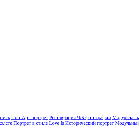
опись
Поп-Арт портрет
Реставрация Ч/Б фотографий
Модульная к
холсте
Портрет в стиле Love Is
Исторический портрет
Модульный