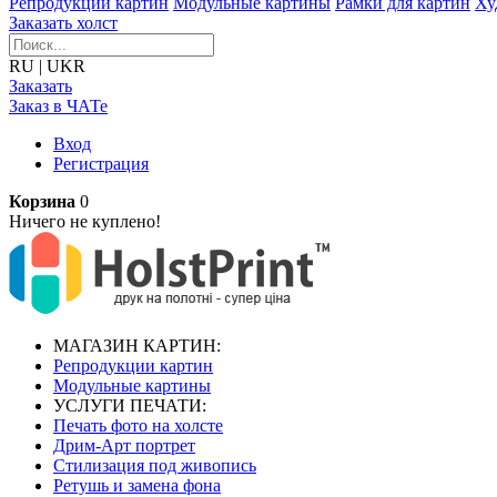
Репродукции картин
Модульные картины
Рамки для картин
Ху
Заказать холст
RU
|
UKR
Заказать
Заказ в ЧАТе
Вход
Регистрация
Корзина
0
Ничего не куплено!
МАГАЗИН КАРТИН:
Репродукции картин
Модульные картины
УСЛУГИ ПЕЧАТИ:
Печать фото на холсте
Дрим-Арт портрет
Стилизация под живопись
Ретушь и замена фона