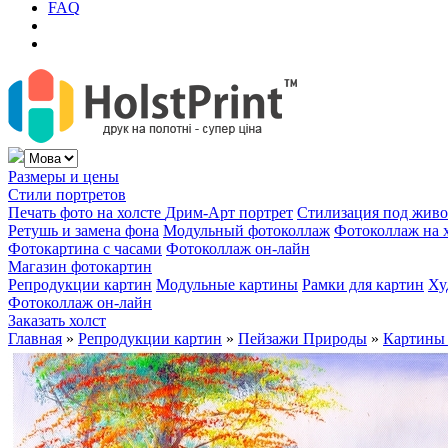
FAQ
Размеры и цены
Стили портретов
Печать фото на холсте
Дрим-Арт портрет
Стилизация под жив
Ретушь и замена фона
Модульный фотоколлаж
Фотоколлаж на 
Фотокартина с часами
Фотоколлаж он-лайн
Магазин фотокартин
Репродукции картин
Модульные картины
Рамки для картин
Ху
Фотоколлаж он-лайн
Заказать холст
Главная
»
Репродукции картин
»
Пейзажи Природы
»
Картины