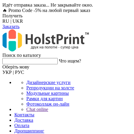
Идёт отправка заказа... Не закрывайте окно.
🔥 Promo Code -5%
на любой первый заказ
Получить
RU
|
UKR
Заказать
Поиск по каталогу
Что ищем?
Оберiть мову
УКР
|
РУС
Дизайнерские услуги
Репродукции на холсте
Модульные картины
Рамки для картин
Фотоколлаж он-лайн
Chat online
Контакты
Доставка
Оплата
Дропшиппинг