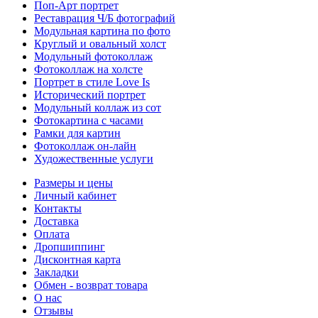
Поп-Арт портрет
Реставрация Ч/Б фотографий
Модульная картина по фото
Круглый и овальный холст
Модульный фотоколлаж
Фотоколлаж на холсте
Портрет в стиле Love Is
Исторический портрет
Модульный коллаж из сот
Фотокартина с часами
Рамки для картин
Фотоколлаж он-лайн
Художественные услуги
Размеры и цены
Личный кабинет
Контакты
Доставка
Оплата
Дропшиппинг
Дисконтная карта
Закладки
Обмен - возврат товара
О нас
Отзывы