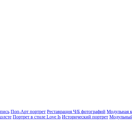
опись
Поп-Арт портрет
Реставрация Ч/Б фотографий
Модульная к
холсте
Портрет в стиле Love Is
Исторический портрет
Модульный