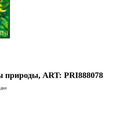
ы природы, ART: PRI888078
адки