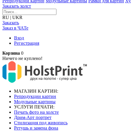
Репродукции картин
Модульные картины
Рамки для картин
Ху
Заказать холст
RU
|
UKR
Заказать
Заказ в ЧАТе
Вход
Регистрация
Корзина
0
Ничего не куплено!
МАГАЗИН КАРТИН:
Репродукции картин
Модульные картины
УСЛУГИ ПЕЧАТИ:
Печать фото на холсте
Дрим-Арт портрет
Стилизация под живопись
Ретушь и замена фона