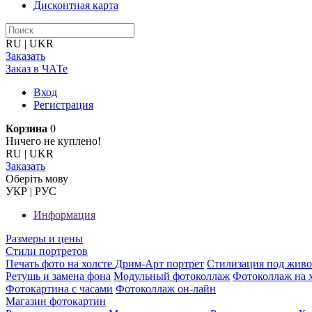
Дисконтная карта
RU
|
UKR
Заказать
Заказ в ЧАТе
Вход
Регистрация
Корзина
0
Ничего не куплено!
RU
|
UKR
Заказать
Оберiть мову
УКР
|
РУС
Информация
Размеры и цены
Стили портретов
Печать фото на холсте
Дрим-Арт портрет
Стилизация под жив
Ретушь и замена фона
Модульный фотоколлаж
Фотоколлаж на 
Фотокартина с часами
Фотоколлаж он-лайн
Магазин фотокартин