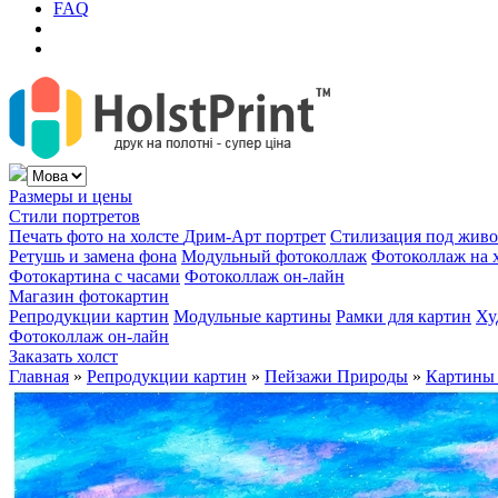
FAQ
Размеры и цены
Стили портретов
Печать фото на холсте
Дрим-Арт портрет
Стилизация под жив
Ретушь и замена фона
Модульный фотоколлаж
Фотоколлаж на 
Фотокартина с часами
Фотоколлаж он-лайн
Магазин фотокартин
Репродукции картин
Модульные картины
Рамки для картин
Ху
Фотоколлаж он-лайн
Заказать холст
Главная
»
Репродукции картин
»
Пейзажи Природы
»
Картины