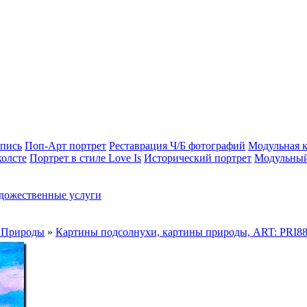
опись
Поп-Арт портрет
Реставрация Ч/Б фотографий
Модульная к
холсте
Портрет в стиле Love Is
Исторический портрет
Модульный
дожественные услуги
 Природы
»
Картины подсолнухи, картины природы, ART: PRI8