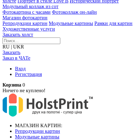
холсте
Портрет в стиле Love Is
Исторический портрет
Модульный коллаж из сот
Фотокартина с часами
Фотоколлаж он-лайн
Магазин фотокартин
Репродукции картин
Модульные картины
Рамки для картин
Художественные услуги
Заказать холст
RU
|
UKR
Заказать
Заказ в ЧАТе
Вход
Регистрация
Корзина
0
Ничего не куплено!
МАГАЗИН КАРТИН:
Репродукции картин
Модульные картины