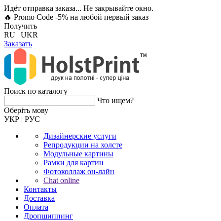
Идёт отправка заказа... Не закрывайте окно.
🔥 Promo Code -5%
на любой первый заказ
Получить
RU
|
UKR
Заказать
Поиск по каталогу
Что ищем?
Оберiть мову
УКР
|
РУС
Дизайнерские услуги
Репродукции на холсте
Модульные картины
Рамки для картин
Фотоколлаж он-лайн
Chat online
Контакты
Доставка
Оплата
Дропшиппинг