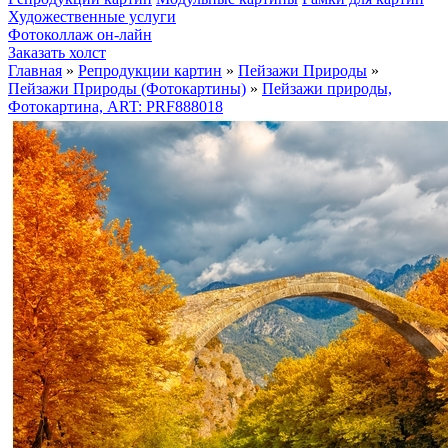
Художественные услуги
Фотоколлаж он-лайн
Заказать холст
Главная
»
Репродукции картин
»
Пейзажи Природы
»
Пейзажи Природы (Фотокартины)
»
Пейзажи природы,
Фотокартина, ART: PRF888018