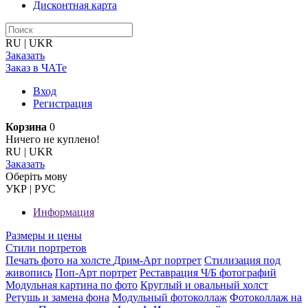
Дисконтная карта
RU
|
UKR
Заказать
Заказ в ЧАТе
Вход
Регистрация
Корзина
0
Ничего не куплено!
RU
|
UKR
Заказать
Оберiть мову
УКР
|
РУС
Информация
Размеры и цены
Стили портретов
Печать фото на холсте
Дрим-Арт портрет
Стилизация под
живопись
Поп-Арт портрет
Реставрация Ч/Б фотографий
Модульная картина по фото
Круглый и овальный холст
Ретушь и замена фона
Модульный фотоколлаж
Фотоколлаж на