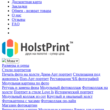
Дисконтная карта
Закладки
Обмен - возврат товара
О нас
Отзывы
FAQ
Размеры и цены
Стили портретов
Печать фото на холсте
Дрим-Арт портрет
Стилизация под
живопись
Поп-Арт портрет
Реставрация Ч/Б фотографий
Модульная картина по фото
Ретушь и замена фона
Модульный фотоколлаж
Фотоколлаж на
холсте
Портрет в стиле Love Is
Исторический портрет
Модульный коллаж из сот
Круглый и овальный холст
Фотокартина с часами
Фотоколлаж он-лайн
Магазин фотокартин
Репродукции картин
Модульные картины
Рамки для картин