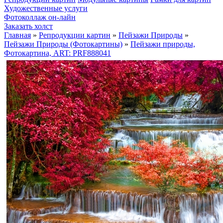
Художественные услуги
Фотоколлаж он-лайн
Заказать холст
Главная
»
Репродукции картин
»
Пейзажи Природы
»
Пейзажи Природы (Фотокартины)
»
Пейзажи природы,
Фотокартина, ART: PRF888041