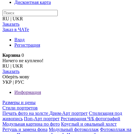
Дисконтная карта
RU
|
UKR
Заказать
Заказ в ЧАТе
Вход
Регистрация
Корзина
0
Ничего не куплено!
RU
|
UKR
Заказать
Оберiть мову
УКР
|
РУС
Информация
Размеры и цены
Стили портретов
Печать фото на холсте
Дрим-Арт портрет
Стилизация под
живопись
Поп-Арт портрет
Реставрация Ч/Б фотографий
Модульная картина по фото
Круглый и овальный холст
Ретушь и замена фона
Модульный фотоколлаж
Фотоколлаж на