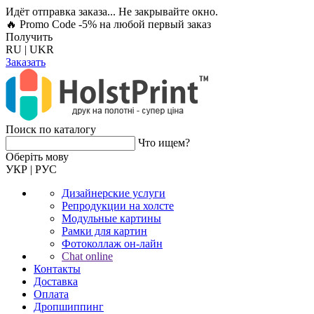
Идёт отправка заказа... Не закрывайте окно.
🔥 Promo Code -5%
на любой первый заказ
Получить
RU
|
UKR
Заказать
Поиск по каталогу
Что ищем?
Оберiть мову
УКР
|
РУС
Дизайнерские услуги
Репродукции на холсте
Модульные картины
Рамки для картин
Фотоколлаж он-лайн
Chat online
Контакты
Доставка
Оплата
Дропшиппинг