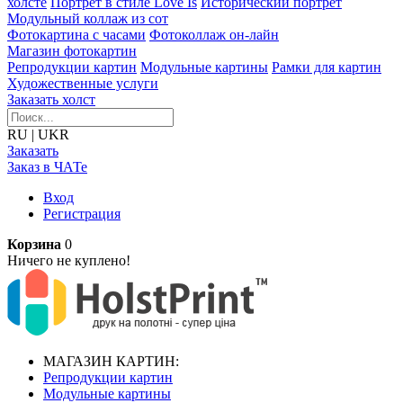
холсте
Портрет в стиле Love Is
Исторический портрет
Модульный коллаж из сот
Фотокартина с часами
Фотоколлаж он-лайн
Магазин фотокартин
Репродукции картин
Модульные картины
Рамки для картин
Художественные услуги
Заказать холст
RU
|
UKR
Заказать
Заказ в ЧАТе
Вход
Регистрация
Корзина
0
Ничего не куплено!
МАГАЗИН КАРТИН:
Репродукции картин
Модульные картины