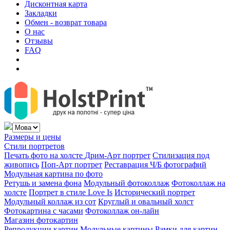
Дисконтная карта
Закладки
Обмен - возврат товара
О нас
Отзывы
FAQ
Размеры и цены
Стили портретов
Печать фото на холсте
Дрим-Арт портрет
Стилизация под
живопись
Поп-Арт портрет
Реставрация Ч/Б фотографий
Модульная картина по фото
Ретушь и замена фона
Модульный фотоколлаж
Фотоколлаж на
холсте
Портрет в стиле Love Is
Исторический портрет
Модульный коллаж из сот
Круглый и овальный холст
Фотокартина с часами
Фотоколлаж он-лайн
Магазин фотокартин
Репродукции картин
Модульные картины
Рамки для картин