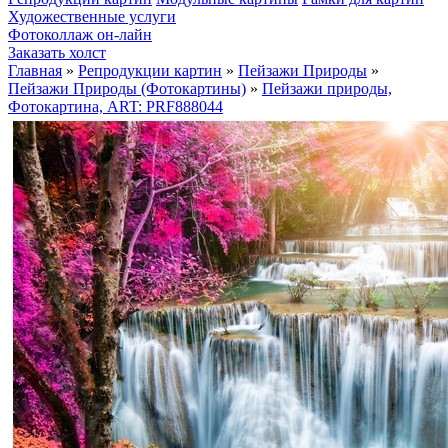
Художественные услуги
Фотоколлаж он-лайн
Заказать холст
Главная
»
Репродукции картин
»
Пейзажи Природы
»
Пейзажи Природы (Фотокартины)
»
Пейзажи природы,
Фотокартина, ART: PRF888044