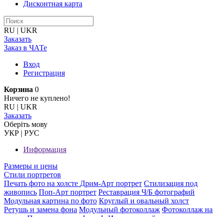
Дисконтная карта
RU
|
UKR
Заказать
Заказ в ЧАТе
Вход
Регистрация
Корзина
0
Ничего не куплено!
RU
|
UKR
Заказать
Оберiть мову
УКР
|
РУС
Информация
Размеры и цены
Стили портретов
Печать фото на холсте
Дрим-Арт портрет
Стилизация под
живопись
Поп-Арт портрет
Реставрация Ч/Б фотографий
Модульная картина по фото
Круглый и овальный холст
Ретушь и замена фона
Модульный фотоколлаж
Фотоколлаж на