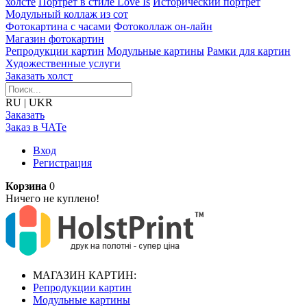
холсте
Портрет в стиле Love Is
Исторический портрет
Модульный коллаж из сот
Фотокартина с часами
Фотоколлаж он-лайн
Магазин фотокартин
Репродукции картин
Модульные картины
Рамки для картин
Художественные услуги
Заказать холст
RU
|
UKR
Заказать
Заказ в ЧАТе
Вход
Регистрация
Корзина
0
Ничего не куплено!
МАГАЗИН КАРТИН:
Репродукции картин
Модульные картины