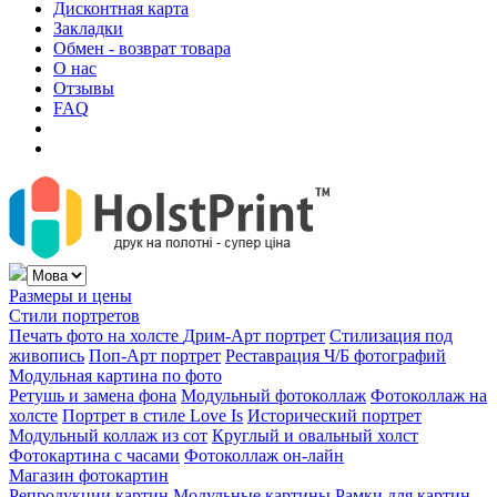
Дисконтная карта
Закладки
Обмен - возврат товара
О нас
Отзывы
FAQ
Размеры и цены
Стили портретов
Печать фото на холсте
Дрим-Арт портрет
Стилизация под
живопись
Поп-Арт портрет
Реставрация Ч/Б фотографий
Модульная картина по фото
Ретушь и замена фона
Модульный фотоколлаж
Фотоколлаж на
холсте
Портрет в стиле Love Is
Исторический портрет
Модульный коллаж из сот
Круглый и овальный холст
Фотокартина с часами
Фотоколлаж он-лайн
Магазин фотокартин
Репродукции картин
Модульные картины
Рамки для картин