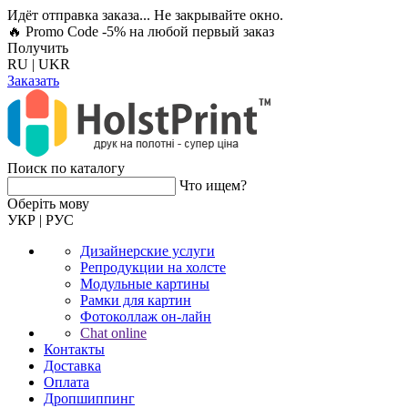
Идёт отправка заказа... Не закрывайте окно.
🔥 Promo Code -5%
на любой первый заказ
Получить
RU
|
UKR
Заказать
Поиск по каталогу
Что ищем?
Оберiть мову
УКР
|
РУС
Дизайнерские услуги
Репродукции на холсте
Модульные картины
Рамки для картин
Фотоколлаж он-лайн
Chat online
Контакты
Доставка
Оплата
Дропшиппинг