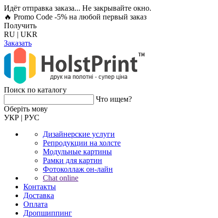
Идёт отправка заказа... Не закрывайте окно.
🔥 Promo Code -5%
на любой первый заказ
Получить
RU
|
UKR
Заказать
Поиск по каталогу
Что ищем?
Оберiть мову
УКР
|
РУС
Дизайнерские услуги
Репродукции на холсте
Модульные картины
Рамки для картин
Фотоколлаж он-лайн
Chat online
Контакты
Доставка
Оплата
Дропшиппинг