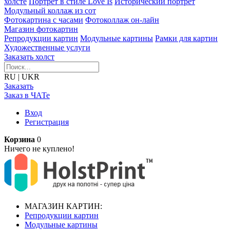
холсте
Портрет в стиле Love Is
Исторический портрет
Модульный коллаж из сот
Фотокартина с часами
Фотоколлаж он-лайн
Магазин фотокартин
Репродукции картин
Модульные картины
Рамки для картин
Художественные услуги
Заказать холст
RU
|
UKR
Заказать
Заказ в ЧАТе
Вход
Регистрация
Корзина
0
Ничего не куплено!
МАГАЗИН КАРТИН:
Репродукции картин
Модульные картины