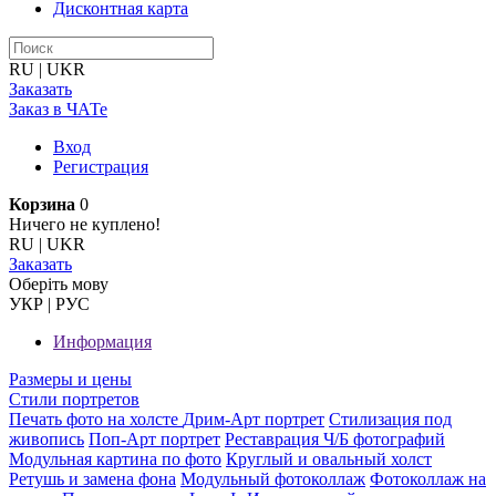
Дисконтная карта
RU
|
UKR
Заказать
Заказ в ЧАТе
Вход
Регистрация
Корзина
0
Ничего не куплено!
RU
|
UKR
Заказать
Оберiть мову
УКР
|
РУС
Информация
Размеры и цены
Стили портретов
Печать фото на холсте
Дрим-Арт портрет
Стилизация под
живопись
Поп-Арт портрет
Реставрация Ч/Б фотографий
Модульная картина по фото
Круглый и овальный холст
Ретушь и замена фона
Модульный фотоколлаж
Фотоколлаж на