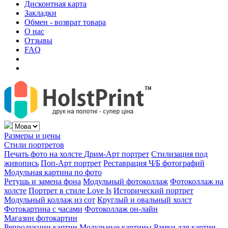
Дисконтная карта
Закладки
Обмен - возврат товара
О нас
Отзывы
FAQ
Размеры и цены
Стили портретов
Печать фото на холсте
Дрим-Арт портрет
Стилизация под
живопись
Поп-Арт портрет
Реставрация Ч/Б фотографий
Модульная картина по фото
Ретушь и замена фона
Модульный фотоколлаж
Фотоколлаж на
холсте
Портрет в стиле Love Is
Исторический портрет
Модульный коллаж из сот
Круглый и овальный холст
Фотокартина с часами
Фотоколлаж он-лайн
Магазин фотокартин
Репродукции картин
Модульные картины
Рамки для картин