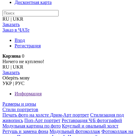
Дисконтная карта
RU
|
UKR
Заказать
Заказ в ЧАТе
Вход
Регистрация
Корзина
0
Ничего не куплено!
RU
|
UKR
Заказать
Оберiть мову
УКР
|
РУС
Информация
Размеры и цены
Стили портретов
Печать фото на холсте
Дрим-Арт портрет
Стилизация под
живопись
Поп-Арт портрет
Реставрация Ч/Б фотографий
Модульная картина по фото
Круглый и овальный холст
Ретушь и замена фона
Модульный фотоколлаж
Фотоколлаж на