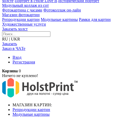
холсте
Портрет в стиле Love Is
Исторический портрет
Модульный коллаж из сот
Фотокартина с часами
Фотоколлаж он-лайн
Магазин фотокартин
Репродукции картин
Модульные картины
Рамки для картин
Художественные услуги
Заказать холст
RU
|
UKR
Заказать
Заказ в ЧАТе
Вход
Регистрация
Корзина
0
Ничего не куплено!
МАГАЗИН КАРТИН:
Репродукции картин
Модульные картины