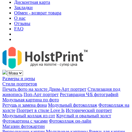
Дисконтная карта
Закладки
Обмен - возврат товара
О нас
Отзывы
FAQ
Размеры и цены
Стили портретов
Печать фото на холсте
Дрим-Арт портрет
Стилизация под
живопись
Поп-Арт портрет
Реставрация Ч/Б фотографий
Модульная картина по фото
Ретушь и замена фона
Модульный фотоколлаж
Фотоколлаж на
холсте
Портрет в стиле Love Is
Исторический портрет
Модульный коллаж из сот
Круглый и овальный холст
Фотокартина с часами
Фотоколлаж он-лайн
Магазин фотокартин
Репродукции картин
Модульные картины
Рамки для картин