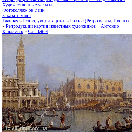
Художественные услуги
Фотоколлаж он-лайн
Заказать холст
Главная
»
Репродукции картин
»
Разное (Ретро карты, Иконы)
»
Репродукции картин известных художников
»
Антонио
Каналетто
»
Canaletto4