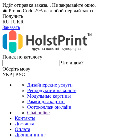
Идёт отправка заказа... Не закрывайте окно.
🔥 Promo Code -5%
на любой первый заказ
Получить
RU
|
UKR
Заказать
Поиск по каталогу
Что ищем?
Оберiть мову
УКР
|
РУС
Дизайнерские услуги
Репродукции на холсте
Модульные картины
Рамки для картин
Фотоколлаж он-лайн
Chat online
Контакты
Доставка
Оплата
Дропшиппинг