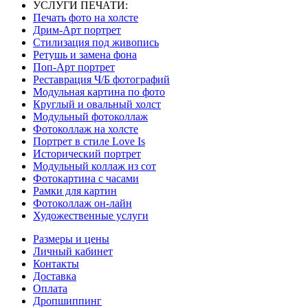
УСЛУГИ ПЕЧАТИ:
Печать фото на холсте
Дрим-Арт портрет
Стилизация под живопись
Ретушь и замена фона
Поп-Арт портрет
Реставрация Ч/Б фотографий
Модульная картина по фото
Круглый и овальный холст
Модульный фотоколлаж
Фотоколлаж на холсте
Портрет в стиле Love Is
Исторический портрет
Модульный коллаж из сот
Фотокартина с часами
Рамки для картин
Фотоколлаж он-лайн
Художественные услуги
Размеры и цены
Личный кабинет
Контакты
Доставка
Оплата
Дропшиппинг