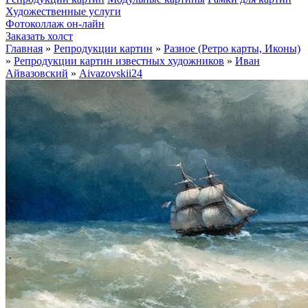
Художественные услуги
Фотоколлаж он-лайн
Заказать холст
Главная
»
Репродукции картин
»
Разное (Ретро карты, Иконы)
»
Репродукции картин известных художников
»
Иван
Айвазовский
»
Aivazovskii24