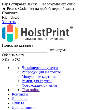
Идёт отправка заказа... Не закрывайте окно.
🔥 Promo Code -5%
на любой первый заказ
Получить
RU
|
UKR
Заказать
Поиск по каталогу
Что ищем?
Оберiть мову
УКР
|
РУС
Дизайнерские услуги
Репродукции на холсте
Модульные картины
Рамки для картин
Фотоколлаж он-лайн
Chat online
Контакты
Доставка
Оплата
Дропшиппинг