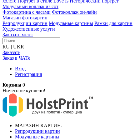
холсте
Портрет в стиле Love Is
Исторический портрет
Модульный коллаж из сот
Фотокартина с часами
Фотоколлаж он-лайн
Магазин фотокартин
Репродукции картин
Модульные картины
Рамки для картин
Художественные услуги
Заказать холст
RU
|
UKR
Заказать
Заказ в ЧАТе
Вход
Регистрация
Корзина
0
Ничего не куплено!
МАГАЗИН КАРТИН:
Репродукции картин
Модульные картины