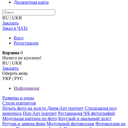
Дисконтная карта
RU
|
UKR
Заказать
Заказ в ЧАТе
Вход
Регистрация
Корзина
0
Ничего не куплено!
RU
|
UKR
Заказать
Оберiть мову
УКР
|
РУС
Информация
Размеры и цены
Стили портретов
Печать фото на холсте
Дрим-Арт портрет
Стилизация под
живопись
Поп-Арт портрет
Реставрация Ч/Б фотографий
Модульная картина по фото
Круглый и овальный холст
Ретушь и замена фона
Модульный фотоколлаж
Фотоколлаж на