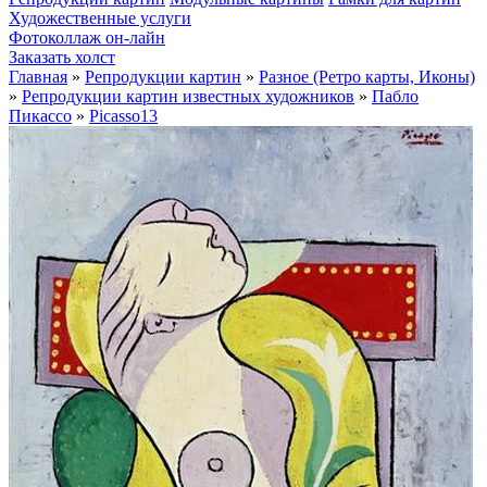
Художественные услуги
Фотоколлаж он-лайн
Заказать холст
Главная
»
Репродукции картин
»
Разное (Ретро карты, Иконы)
»
Репродукции картин известных художников
»
Пабло
Пикассо
»
Picasso13