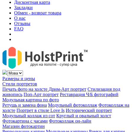
Дисконтная карта
Закладки
Обмен - возврат товара
О нас
Отзывы
FAQ
Размеры и цены
Стили портретов
Печать фото на холсте
Дрим-Арт портрет
Стилизация под
живопись
Поп-Арт портрет
Реставрация Ч/Б фотографий
Модульная картина по фото
Ретушь и замена фона
Модульный фотоколлаж
Фотоколлаж на
холсте
Портрет в стиле Love Is
Исторический портрет
Модульный коллаж из сот
Круглый и овальный холст
Фотокартина с часами
Фотоколлаж он-лайн
Магазин фотокартин
Репродукции картин
Модульные картины
Рамки для картин