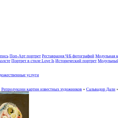
опись
Поп-Арт портрет
Реставрация Ч/Б фотографий
Модульная к
холсте
Портрет в стиле Love Is
Исторический портрет
Модульный
дожественные услуги
»
Репродукции картин известных художников
»
Сальвадор Дали