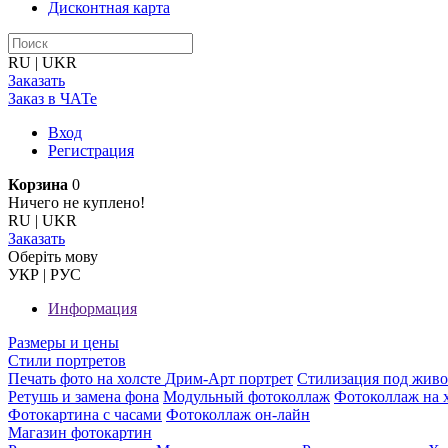
Дисконтная карта
RU
|
UKR
Заказать
Заказ в ЧАТе
Вход
Регистрация
Корзина
0
Ничего не куплено!
RU
|
UKR
Заказать
Оберiть мову
УКР
|
РУС
Информация
Размеры и цены
Стили портретов
Печать фото на холсте
Дрим-Арт портрет
Стилизация под жив
Ретушь и замена фона
Модульный фотоколлаж
Фотоколлаж на 
Фотокартина с часами
Фотоколлаж он-лайн
Магазин фотокартин