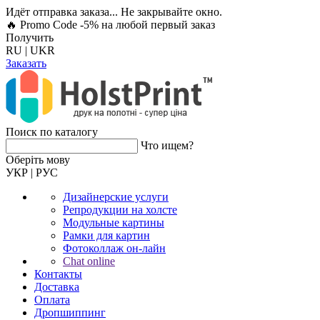
Идёт отправка заказа... Не закрывайте окно.
🔥 Promo Code -5%
на любой первый заказ
Получить
RU
|
UKR
Заказать
Поиск по каталогу
Что ищем?
Оберiть мову
УКР
|
РУС
Дизайнерские услуги
Репродукции на холсте
Модульные картины
Рамки для картин
Фотоколлаж он-лайн
Chat online
Контакты
Доставка
Оплата
Дропшиппинг