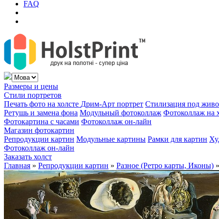
FAQ
Размеры и цены
Стили портретов
Печать фото на холсте
Дрим-Арт портрет
Стилизация под жив
Ретушь и замена фона
Модульный фотоколлаж
Фотоколлаж на 
Фотокартина с часами
Фотоколлаж он-лайн
Магазин фотокартин
Репродукции картин
Модульные картины
Рамки для картин
Ху
Фотоколлаж он-лайн
Заказать холст
Главная
»
Репродукции картин
»
Разное (Ретро карты, Иконы)