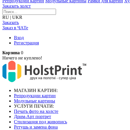
Репродукции картин
Модульные картины
Рамки для картин
Ху
Заказать холст
RU
|
UKR
Заказать
Заказ в ЧАТе
Вход
Регистрация
Корзина
0
Ничего не куплено!
МАГАЗИН КАРТИН:
Репродукции картин
Модульные картины
УСЛУГИ ПЕЧАТИ:
Печать фото на холсте
Дрим-Арт портрет
Стилизация под живопись
Ретушь и замена фона