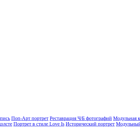
опись
Поп-Арт портрет
Реставрация Ч/Б фотографий
Модульная к
холсте
Портрет в стиле Love Is
Исторический портрет
Модульный