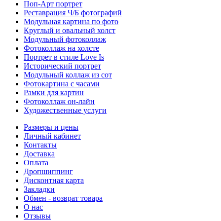
Поп-Арт портрет
Реставрация Ч/Б фотографий
Модульная картина по фото
Круглый и овальный холст
Модульный фотоколлаж
Фотоколлаж на холсте
Портрет в стиле Love Is
Исторический портрет
Модульный коллаж из сот
Фотокартина с часами
Рамки для картин
Фотоколлаж он-лайн
Художественные услуги
Размеры и цены
Личный кабинет
Контакты
Доставка
Оплата
Дропшиппинг
Дисконтная карта
Закладки
Обмен - возврат товара
О нас
Отзывы