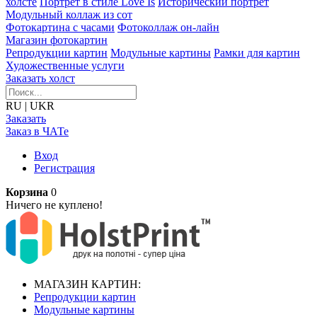
холсте
Портрет в стиле Love Is
Исторический портрет
Модульный коллаж из сот
Фотокартина с часами
Фотоколлаж он-лайн
Магазин фотокартин
Репродукции картин
Модульные картины
Рамки для картин
Художественные услуги
Заказать холст
RU
|
UKR
Заказать
Заказ в ЧАТе
Вход
Регистрация
Корзина
0
Ничего не куплено!
МАГАЗИН КАРТИН:
Репродукции картин
Модульные картины