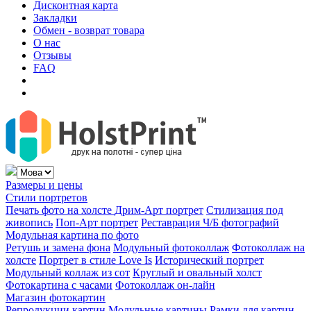
Дисконтная карта
Закладки
Обмен - возврат товара
О нас
Отзывы
FAQ
Размеры и цены
Стили портретов
Печать фото на холсте
Дрим-Арт портрет
Стилизация под
живопись
Поп-Арт портрет
Реставрация Ч/Б фотографий
Модульная картина по фото
Ретушь и замена фона
Модульный фотоколлаж
Фотоколлаж на
холсте
Портрет в стиле Love Is
Исторический портрет
Модульный коллаж из сот
Круглый и овальный холст
Фотокартина с часами
Фотоколлаж он-лайн
Магазин фотокартин
Репродукции картин
Модульные картины
Рамки для картин