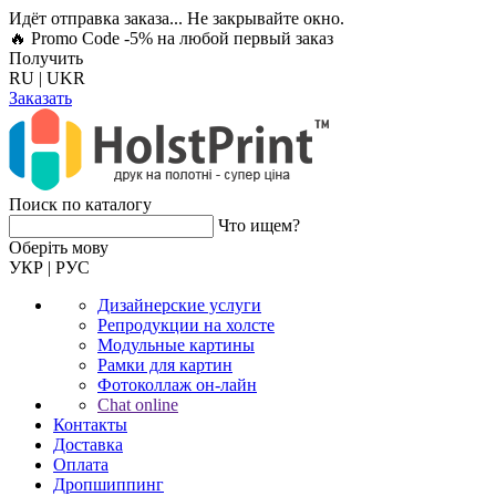
Идёт отправка заказа... Не закрывайте окно.
🔥 Promo Code -5%
на любой первый заказ
Получить
RU
|
UKR
Заказать
Поиск по каталогу
Что ищем?
Оберiть мову
УКР
|
РУС
Дизайнерские услуги
Репродукции на холсте
Модульные картины
Рамки для картин
Фотоколлаж он-лайн
Chat online
Контакты
Доставка
Оплата
Дропшиппинг