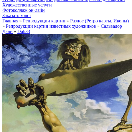
Художественные услуги
Фотоколлаж он-лайн
Заказать холст
Главная
»
Репродукции картин
»
Разное (Ретро карты, Иконы)
»
Репродукции картин известных художников
»
Сальвадор
Дали
»
Dali33