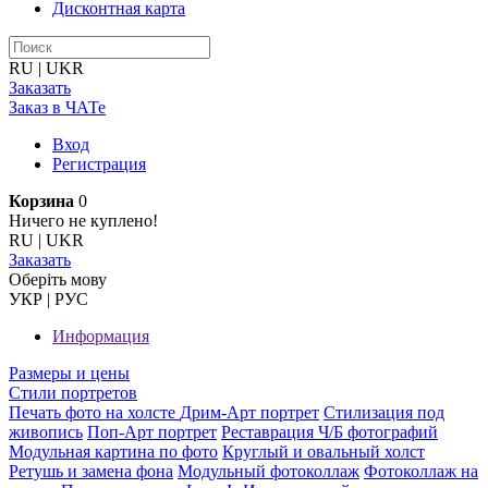
Дисконтная карта
RU
|
UKR
Заказать
Заказ в ЧАТе
Вход
Регистрация
Корзина
0
Ничего не куплено!
RU
|
UKR
Заказать
Оберiть мову
УКР
|
РУС
Информация
Размеры и цены
Стили портретов
Печать фото на холсте
Дрим-Арт портрет
Стилизация под
живопись
Поп-Арт портрет
Реставрация Ч/Б фотографий
Модульная картина по фото
Круглый и овальный холст
Ретушь и замена фона
Модульный фотоколлаж
Фотоколлаж на