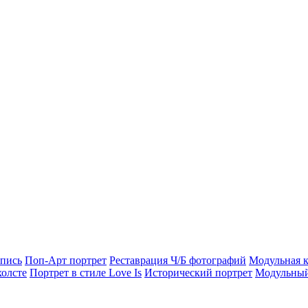
опись
Поп-Арт портрет
Реставрация Ч/Б фотографий
Модульная к
холсте
Портрет в стиле Love Is
Исторический портрет
Модульный