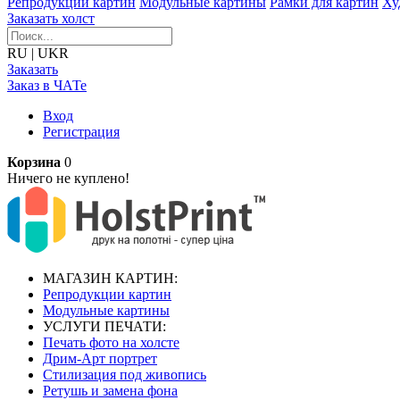
Репродукции картин
Модульные картины
Рамки для картин
Ху
Заказать холст
RU
|
UKR
Заказать
Заказ в ЧАТе
Вход
Регистрация
Корзина
0
Ничего не куплено!
МАГАЗИН КАРТИН:
Репродукции картин
Модульные картины
УСЛУГИ ПЕЧАТИ:
Печать фото на холсте
Дрим-Арт портрет
Стилизация под живопись
Ретушь и замена фона