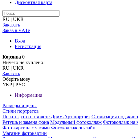
Дисконтная карта
RU
|
UKR
Заказать
Заказ в ЧАТе
Вход
Регистрация
Корзина
0
Ничего не куплено!
RU
|
UKR
Заказать
Оберiть мову
УКР
|
РУС
Информация
Размеры и цены
Стили портретов
Печать фото на холсте
Дрим-Арт портрет
Стилизация под жив
Ретушь и замена фона
Модульный фотоколлаж
Фотоколлаж на 
Фотокартина с часами
Фотоколлаж он-лайн
Магазин фотокартин