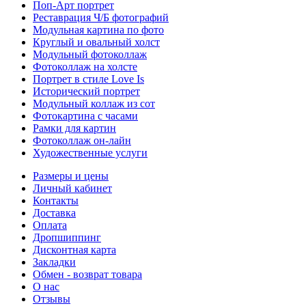
Поп-Арт портрет
Реставрация Ч/Б фотографий
Модульная картина по фото
Круглый и овальный холст
Модульный фотоколлаж
Фотоколлаж на холсте
Портрет в стиле Love Is
Исторический портрет
Модульный коллаж из сот
Фотокартина с часами
Рамки для картин
Фотоколлаж он-лайн
Художественные услуги
Размеры и цены
Личный кабинет
Контакты
Доставка
Оплата
Дропшиппинг
Дисконтная карта
Закладки
Обмен - возврат товара
О нас
Отзывы