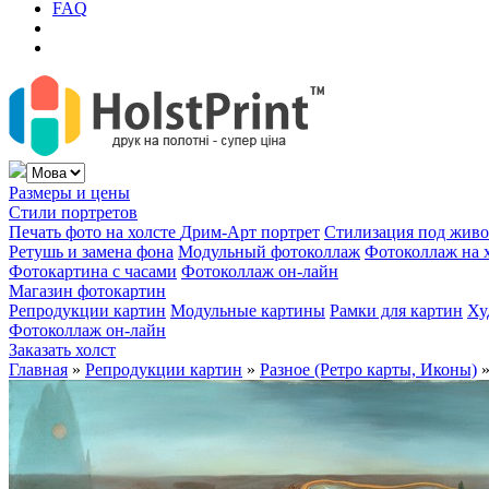
FAQ
Размеры и цены
Стили портретов
Печать фото на холсте
Дрим-Арт портрет
Стилизация под жив
Ретушь и замена фона
Модульный фотоколлаж
Фотоколлаж на 
Фотокартина с часами
Фотоколлаж он-лайн
Магазин фотокартин
Репродукции картин
Модульные картины
Рамки для картин
Ху
Фотоколлаж он-лайн
Заказать холст
Главная
»
Репродукции картин
»
Разное (Ретро карты, Иконы)