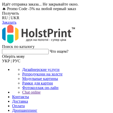
Идёт отправка заказа... Не закрывайте окно.
🔥 Promo Code -5%
на любой первый заказ
Получить
RU
|
UKR
Заказать
Поиск по каталогу
Что ищем?
Оберiть мову
УКР
|
РУС
Дизайнерские услуги
Репродукции на холсте
Модульные картины
Рамки для картин
Фотоколлаж он-лайн
Chat online
Контакты
Доставка
Оплата
Дропшиппинг