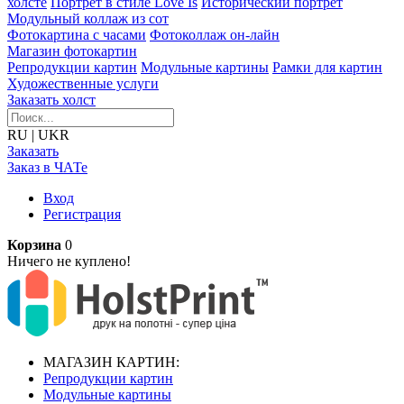
холсте
Портрет в стиле Love Is
Исторический портрет
Модульный коллаж из сот
Фотокартина с часами
Фотоколлаж он-лайн
Магазин фотокартин
Репродукции картин
Модульные картины
Рамки для картин
Художественные услуги
Заказать холст
RU
|
UKR
Заказать
Заказ в ЧАТе
Вход
Регистрация
Корзина
0
Ничего не куплено!
МАГАЗИН КАРТИН:
Репродукции картин
Модульные картины