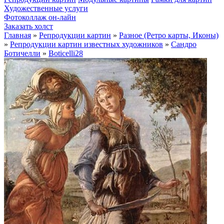
Художественные услуги
Фотоколлаж он-лайн
Заказать холст
Главная
»
Репродукции картин
»
Разное (Ретро карты, Иконы)
»
Репродукции картин известных художников
»
Сандро
Ботичелли
»
Boticelli28