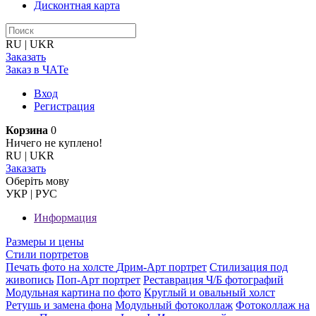
Дисконтная карта
RU
|
UKR
Заказать
Заказ в ЧАТе
Вход
Регистрация
Корзина
0
Ничего не куплено!
RU
|
UKR
Заказать
Оберiть мову
УКР
|
РУС
Информация
Размеры и цены
Стили портретов
Печать фото на холсте
Дрим-Арт портрет
Стилизация под
живопись
Поп-Арт портрет
Реставрация Ч/Б фотографий
Модульная картина по фото
Круглый и овальный холст
Ретушь и замена фона
Модульный фотоколлаж
Фотоколлаж на