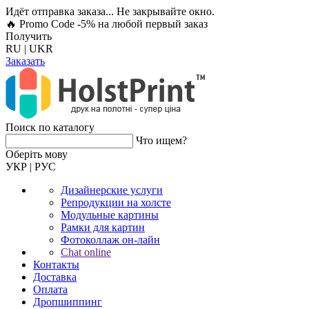
Идёт отправка заказа... Не закрывайте окно.
🔥 Promo Code -5%
на любой первый заказ
Получить
RU
|
UKR
Заказать
Поиск по каталогу
Что ищем?
Оберiть мову
УКР
|
РУС
Дизайнерские услуги
Репродукции на холсте
Модульные картины
Рамки для картин
Фотоколлаж он-лайн
Chat online
Контакты
Доставка
Оплата
Дропшиппинг