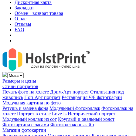
Дисконтная карта
Закладки
Обмен - возврат товара
О нас
Отзывы
FAQ
Размеры и цены
Стили портретов
Печать фото на холсте
Дрим-Арт портрет
Стилизация под
живопись
Поп-Арт портрет
Реставрация Ч/Б фотографий
Модульная картина по фото
Ретушь и замена фона
Модульный фотоколлаж
Фотоколлаж на
холсте
Портрет в стиле Love Is
Исторический портрет
Модульный коллаж из сот
Круглый и овальный холст
Фотокартина с часами
Фотоколлаж он-лайн
Магазин фотокартин
Репродукции картин
Модульные картины
Рамки для картин