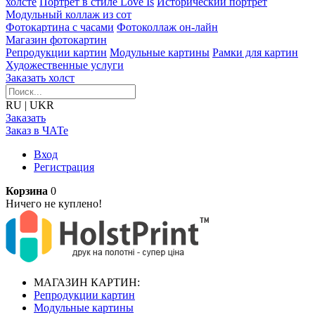
холсте
Портрет в стиле Love Is
Исторический портрет
Модульный коллаж из сот
Фотокартина с часами
Фотоколлаж он-лайн
Магазин фотокартин
Репродукции картин
Модульные картины
Рамки для картин
Художественные услуги
Заказать холст
RU
|
UKR
Заказать
Заказ в ЧАТе
Вход
Регистрация
Корзина
0
Ничего не куплено!
МАГАЗИН КАРТИН:
Репродукции картин
Модульные картины