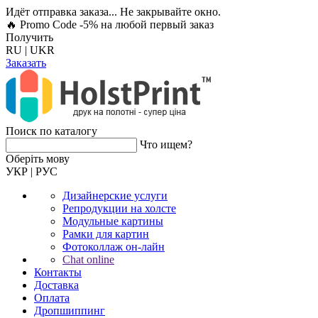
Идёт отправка заказа... Не закрывайте окно.
🔥 Promo Code -5%
на любой первый заказ
Получить
RU
|
UKR
Заказать
Поиск по каталогу
Что ищем?
Оберiть мову
УКР
|
РУС
Дизайнерские услуги
Репродукции на холсте
Модульные картины
Рамки для картин
Фотоколлаж он-лайн
Chat online
Контакты
Доставка
Оплата
Дропшиппинг