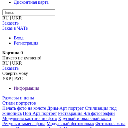
Дисконтная карта
RU
|
UKR
Заказать
Заказ в ЧАТе
Вход
Регистрация
Корзина
0
Ничего не куплено!
RU
|
UKR
Заказать
Оберiть мову
УКР
|
РУС
Информация
Размеры и цены
Стили портретов
Печать фото на холсте
Дрим-Арт портрет
Стилизация под
живопись
Поп-Арт портрет
Реставрация Ч/Б фотографий
Модульная картина по фото
Круглый и овальный холст
Ретушь и замена фона
Модульный фотоколлаж
Фотоколлаж на