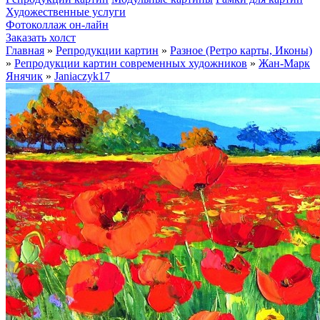
Художественные услуги
Фотоколлаж он-лайн
Заказать холст
Главная
»
Репродукции картин
»
Разное (Ретро карты, Иконы)
»
Репродукции картин современных художников
»
Жан-Марк
Янячик
»
Janiaczyk17