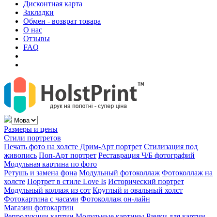
Дисконтная карта
Закладки
Обмен - возврат товара
О нас
Отзывы
FAQ
Размеры и цены
Стили портретов
Печать фото на холсте
Дрим-Арт портрет
Стилизация под
живопись
Поп-Арт портрет
Реставрация Ч/Б фотографий
Модульная картина по фото
Ретушь и замена фона
Модульный фотоколлаж
Фотоколлаж на
холсте
Портрет в стиле Love Is
Исторический портрет
Модульный коллаж из сот
Круглый и овальный холст
Фотокартина с часами
Фотоколлаж он-лайн
Магазин фотокартин
Репродукции картин
Модульные картины
Рамки для картин